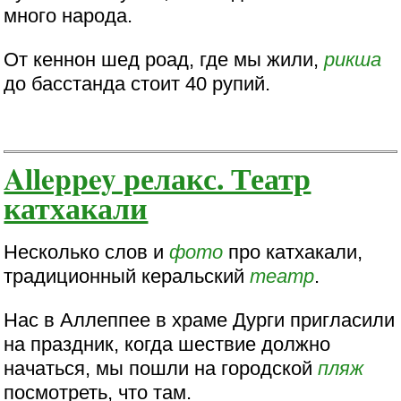
много народа.
От кеннон шед роад, где мы жили,
рикша
до басстанда стоит 40 рупий.
Alleppey релакс. Театр
катхакали
Несколько слов и
фото
про катхакали,
традиционный керальский
театр
.
Нас в Аллеппее в храме Дурги пригласили
на праздник, когда шествие должно
начаться, мы пошли на городской
пляж
посмотреть, что там.