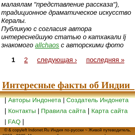
малаялам "представление рассказа"),
традиционное драматическое искусство
Кералы.
Публикую с согласия автора
интереснейшую статью о катхакали lj
знакомого
allchaos
с авторскими фото
1
2
следующая ›
последняя »
Интересные факты об Индии
|
Авторы Индонета
|
Создатель Индонета
|
|
Контакты
|
Правила сайта
Карта сайта
|
|
FAQ
© & copyleft Indonet.Ru Индия по-русски ~ Живой путеводитель,