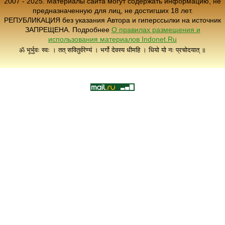
2007 - 2025. Материалы сайта могут содержать информацию, не
предназначенную для лиц, не достигших 18 лет.
РЕПУБЛИКАЦИЯ без указания Автора и гиперссылки на источник
ЗАПРЕЩЕНА. Подробнее
О правилах размещения и
использования материалов Indonet.Ru
ॐ भूर्भुवः स्वः । तत् सवितुर्वरेण्यं । भर्गो देवस्य धीमहि । धियो यो नः प्रचोदयात् ॥