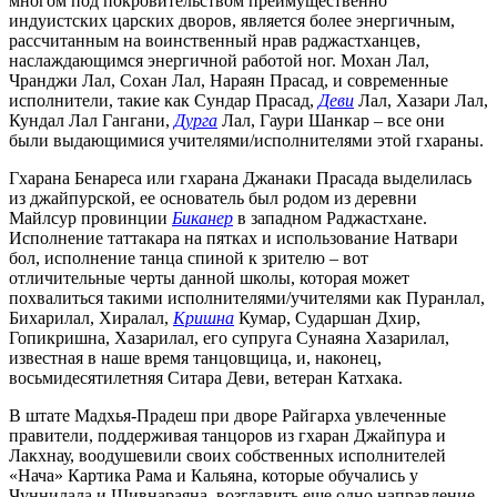
многом под покровительством преимущественно
индуистских царских дворов, является более энергичным,
рассчитанным на воинственный нрав раджастханцев,
наслаждающимся энергичной работой ног. Мохан Лал,
Чранджи Лал, Сохан Лал, Нараян Прасад, и современные
исполнители, такие как Сундар Прасад,
Деви
Лал, Хазари Лал,
Кундал Лал Гангани,
Дурга
Лал, Гаури Шанкар – все они
были выдающимися учителями/исполнителями этой гхараны.
Гхарана Бенареса или гхарана Джанаки Прасада выделилась
из джайпурской, ее основатель был родом из деревни
Майлсур провинции
Биканер
в западном Раджастхане.
Исполнение таттакара на пятках и использование Натвари
бол, исполнение танца спиной к зрителю – вот
отличительные черты данной школы, которая может
похвалиться такими исполнителями/учителями как Пуранлал,
Бихарилал, Хиралал,
Кришна
Кумар, Сударшан Дхир,
Гопикришна, Хазарилал, его супруга Сунаяна Хазарилал,
известная в наше время танцовщица, и, наконец,
восьмидесятилетняя Ситара Деви, ветеран Катхака.
В штате Мадхья-Прадеш при дворе Райгарха увлеченные
правители, поддерживая танцоров из гхаран Джайпура и
Лакхнау, воодушевили своих собственных исполнителей
«Нача» Картика Рама и Кальяна, которые обучались у
Чуннилала и Шивнараяна, возглавить еще одно направление