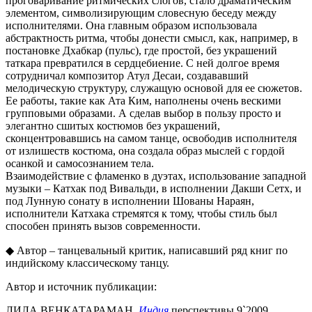
проговаривание ритмических слогов, стало драматическим
элементом, символизирующим словесную беседу между
исполнителями. Она главным образом использовала
абстрактность ритма, чтобы донести смысл, как, например, в
постановке Дхабкар (пульс), где простой, без украшений
таткара превратился в сердцебиение. С ней долгое время
сотрудничал композитор Атул Десаи, создававший
мелодическую структуру, служащую основой для ее сюжетов.
Ее работы, такие как Ата Ким, наполнены очень вескими
групповыми образами. А сделав выбор в пользу просто и
элегантно сшитых костюмов без украшений,
сконцентровавшись на самом танце, освободив исполнителя
от излишеств костюма, она создала образ мыслей с гордой
осанкой и самосознанием тела.
Взаимодействие с фламенко в дуэтах, использование западной
музыки – Катхак под Вивальди, в исполнении Дакши Сетх, и
под Лунную сонату в исполнении Шованы Нараян,
исполнители Катхака стремятся к тому, чтобы стиль был
способен принять вызов современности.
◆ Автор – танцевальный критик, написавший ряд книг по
индийскому классическому танцу.
Автор и источник публикации:
ЛИЛА ВЕНКАТАРАМАН,
Индия
перспективы 9`2009