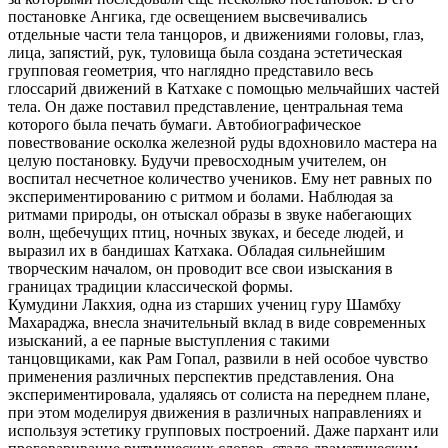
постановке Ангика, где освещением высвечивались
отдельные части тела танцоров, и движениями головы, глаз,
лица, запястий, рук, туловища была создана эстетическая
групповая геометрия, что наглядно представило весь
глоссарий движений в Катхаке с помощью мельчайших частей
тела. Он даже поставил представление, центральная тема
которого была печать бумаги. Автобиографическое
повествование осколка железной руды вдохновило мастера на
целую постановку. Будучи превосходным учителем, он
воспитал несчетное количество учеников. Ему нет равных по
экспериментированию с ритмом и болами. Наблюдая за
ритмами природы, он отыскал образы в звуке набегающих
волн, щебечущих птиц, ночных звуках, и беседе людей, и
выразил их в бандишах Катхака. Обладая сильнейшим
творческим началом, он проводит все свои изыскания в
границах традиции классической формы.
Кумудини Лакхия, одна из старших учениц гуру Шамбху
Махараджа, внесла значительный вклад в виде современных
изысканий, а ее парные выступления с такими
танцовщиками, как Рам Гопал, развили в ней особое чувство
применения различных перспектив представления. Она
экспериментировала, удаляясь от солиста на переднем плане,
при этом моделируя движения в различных направлениях и
используя эстетику групповых построений. Даже пархант или