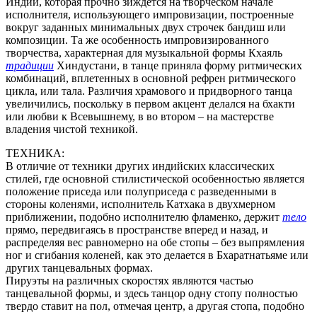
Индии, которая прочно зиждется на творческом начале
исполнителя, использующего импровизации, построенные
вокруг заданных минимальных двух строчек бандиш или
композиции. Та же особенность импровизированного
творчества, характерная для музыкальной формы Кхаяль
традиции
Хиндустани, в танце приняла форму ритмических
комбинаций, вплетенных в основной рефрен ритмического
цикла, или тала. Различия храмового и придворного танца
увеличились, поскольку в первом акцент делался на бхакти
или любви к Всевышнему, в во втором – на мастерстве
владения чистой техникой.
ТЕХНИКА:
В отличие от техники других индийских классических
стилей, где основной стилистической особенностью является
положение приседа или полуприседа с разведенными в
стороны коленями, исполнитель Катхака в двухмерном
приближении, подобно исполнителю фламенко, держит
тело
прямо, передвигаясь в пространстве вперед и назад, и
распределяя вес равномерно на обе стопы – без выпрямления
ног и сгибания коленей, как это делается в Бхаратнатьяме или
других танцевальных формах.
Пируэты на различных скоростях являются частью
танцевальной формы, и здесь танцор одну стопу полностью
твердо ставит на пол, отмечая центр, а другая стопа, подобно