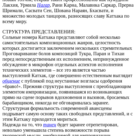
Лакхия, Урмила
Нагар
, Рани Карна, Малавика Саркар, Прерна
Шримали, Сасвати Сен, Шована Нараян, Бхасвати, и
множество молодых танцоров, разносящих славу Катхака по
всему миру.
СТРУКТУРА ПРЕДСТАВЛЕНИЯ:
Сольные номера Катхака представляют собой несколько
самостоятельных композиционных жанров, целостность
которых достигается заключением нескольких стремительных
Проговаривание болов композиций Тукра, Паран и Тихаи
перед непосредственным их исполнением, непринужденное
обсуждение в микрофон отдельных аспектов исполнения
технических элементов – все это является частью
выступлений Катхак, где совершенно естественным выглядит
общение
с публикой под неустанные возгласы одобрения
«браво!». Прежняя структура выступления с преобладающим
элементом импровизации, появившаяся из возникающих
прямо на сцене порывов вдохновения и вызовов, бросаемых
барабанщиком, никогда не обговаривалась заранее.
Структурная формальность современной авансцены
подрывает самую основу таких свободных представлений, и с
этим Катхаку приходится мириться.
Надежда на то, что
танец
будет заранее отрепетирован,
невольно уменьшила степень возможности порыва
творческой мысли, необходимой для импровизации.