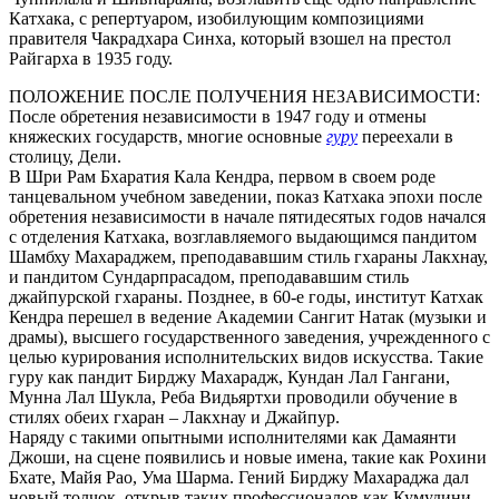
Катхака, с репертуаром, изобилующим композициями
правителя Чакрадхара Синха, который взошел на престол
Райгарха в 1935 году.
ПОЛОЖЕНИЕ ПОСЛЕ ПОЛУЧЕНИЯ НЕЗАВИСИМОСТИ:
После обретения независимости в 1947 году и отмены
княжеских государств, многие основные
гуру
переехали в
столицу, Дели.
В Шри Рам Бхаратия Кала Кендра, первом в своем роде
танцевальном учебном заведении, показ Катхака эпохи после
обретения независимости в начале пятидесятых годов начался
с отделения Катхака, возглавляемого выдающимся пандитом
Шамбху Махараджем, преподававшим стиль гхараны Лакхнау,
и пандитом Сундарпрасадом, преподававшим стиль
джайпурской гхараны. Позднее, в 60-е годы, институт Катхак
Кендра перешел в ведение Академии Сангит Натак (музыки и
драмы), высшего государственного заведения, учрежденного с
целью курирования исполнительских видов искусства. Такие
гуру как пандит Бирджу Махарадж, Кундан Лал Гангани,
Мунна Лал Шукла, Реба Видьяртхи проводили обучение в
стилях обеих гхаран – Лакхнау и Джайпур.
Наряду с такими опытными исполнителями как Дамаянти
Джоши, на сцене появились и новые имена, такие как Рохини
Бхате, Майя Рао, Ума Шарма. Гений Бирджу Махараджа дал
новый толчок, открыв таких профессионалов как Кумудини