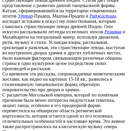
странствующие певцы древней Индии. Статья дает общее
представление о развитии данной танцевальной формы.
Катхак, сформировавшийся на территории современных
штатов
Уттар
-Прадеш, Мадхья-Прадеш и
Раджастхан
,
восходит истоками к искусству повествования, которым
славились странствующие певцы древней Индии. Они
искусно рассказывали легенды из великих эпосов
Рамаяна
и
Махабхараты на театральный манер, используя движения,
ритм, музыку и стихи. Услаждая взоры, рассказывая,
просвещая и развлекая, эти странствующие певцы, выступая
во внутренних дворах храмов и других публичных местах,
были важным фактором, связывающим различные общины
страны в одно культурное целое посредством своих
проповедей и рассказов.
Со временем эти рассказы, сопровождаемые миметическими
жестами, как видно на картинах 15-18 вв., развились в
стилизованную танцевальную форму, обретшую
покровительство при дворах и храмах.
С расцветом Могольской империи, которой по понятным
причинам была менее интересна индуистская тематика,
акцент танца, особенно в его придворной форме,
переместился на обширную область ритмической
виртуозности, которая остается одной из его основных
отличительных особенностей в настоящее время. Это веяние
также распространилось на классическую музыку севера