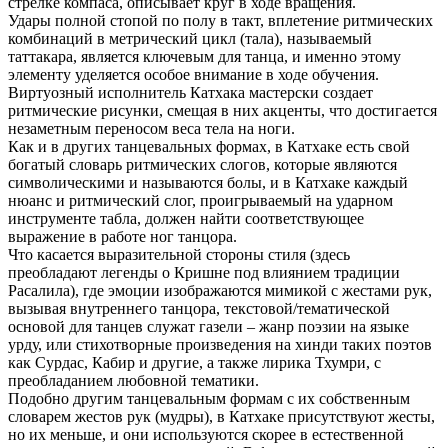
стрелке компаса, описывает круг в ходе вращения.
Удары полной стопой по полу в такт, вплетение ритмических
комбинаций в метрический цикл (тала), называемый
таттакара, является ключевым для танца, и именно этому
элементу уделяется особое внимание в ходе обучения.
Виртуозный исполнитель Катхака мастерски создает
ритмические рисунки, смещая в них акценты, что достигается
незаметным переносом веса тела на ноги.
Как и в других танцевальных формах, в Катхаке есть свой
богатый словарь ритмических слогов, которые являются
символическими и называются болы, и в Катхаке каждый
нюанс и ритмический слог, проигрываемый на ударном
инструменте табла, должен найти соответствующее
выражение в работе ног танцора.
Что касается выразительной стороны стиля (здесь
преобладают легенды о Кришне под влиянием традиции
Расалила), где эмоции изображаются мимикой с жестами рук,
вызывая внутреннего танцора, текстовой/тематической
основой для танцев служат газели – жанр поэзии на языке
урду, или стихотворные произведения на хинди таких поэтов
как Сурдас, Кабир и другие, а также лирика Тхумри, с
преобладанием любовной тематики.
Подобно другим танцевальным формам с их собственным
словарем жестов рук (мудры), в Катхаке присутствуют жесты,
но их меньше, и они используются скорее в естественной