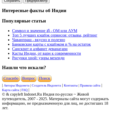
Интересные факты об Индии
Популярные статьи
Символ и значение ॐ - ОМ или АУМ
Топ 5 лучших кэшбэк сервисов: отзывы, рейтинг
Чаванпраш - вкусно и полезно
Банковские карты с кэшбэком и % на остаток
Санскрит и алфавит деванагари
Касты Индии, от варн к современности
Рисунки хной: узоры мехенди
Нашли что искали?
Cпасибо
Вопрос
Поиск
|
|
|
Авторы Индонета
|
Создатель Индонета
Контакты
|
Правила сайта
|
Карта сайта
|
FAQ
© & copyleft Indonet.Ru Индия по-русски ~ Живой
путеводитель, 2007 - 2025. Материалы сайта могут содержать
информацию, не предназначенную для лиц, не достигших 18
лет.