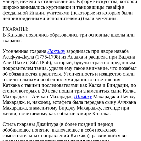
манере, нежели в стилизованной. В форме искусства, которой
широко занимались куртизанки и танцовщицы тавайф в
феодальной Индии, учителями (некоторые из которых были
непривзойденными исполнителями) были мужчины.
ГХАРАНЫ:
В Катхаке появились образовались три основные школы или
гхараны.
Утонченная гхарана
Лакхнау
зародилась при дворе наваба
Асаф-уд-Даула (1775-1798) из Авадха и расцвела при Ваджид
Али Шахе (1847-1856), который, будучи страстно преданным
покровителем танца, уделял ему такое внимание, что позабыл
об обязанностях правителя. Утонченность и изящество стали
отличительными особенностями данного ответвления
Катхака с такими последователями как Калка и Биндадин, по
стопам которых в 20 веке пошли три знаменитых сына Калка
Махараджа – Аччхан Махарадж,
Шамбху
Махарадж и Лаччху
Махарадж, и, наконец, эстафета была передана сыну Аччхана
Махараджа, знаменитому Бирджу Махараджу, легенде при
жизни, почитаемому как событие в мире Катхака.
Стиль гхараны Джайпура (в более поздний период
обобщающее понятие, включающее в себя несколько
самостоятельных направлений Катхака), развившийся во