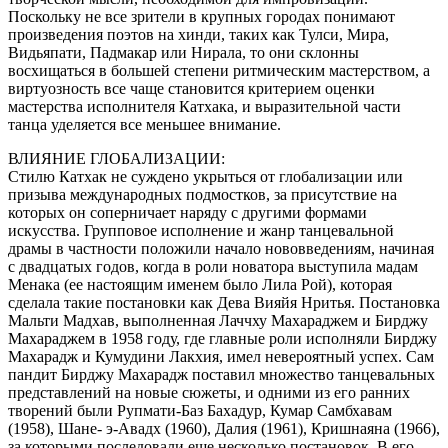
Поскольку не все зрители в крупных городах понимают
произведения поэтов на хинди, таких как Тулси, Мира,
Видьяпати, Падмакар или Нирала, то они склонны
восхищаться в большей степени ритмическим мастерством, а
виртуозность все чаще становится критерием оценки
мастерства исполнителя Катхака, и выразительной части
танца уделяется все меньшее внимание.
ВЛИЯНИЕ ГЛОБАЛИЗАЦИИ:
Стилю Катхак не суждено укрыться от глобализации или
призыва международных подмостков, за присутствие на
которых он соперничает наряду с другими формами
искусства. Групповое исполнение и жанр танцевальной
драмы в частности положили начало нововведениям, начиная
с двадцатых годов, когда в роли новатора выступила мадам
Менака (ее настоящим именем было Лила Рой), которая
сделала такие постановки как Дева Вияйя Нритья. Постановка
Мальти Мадхав, выполненная Лаччху Махараджем и Бирджу
Махараджем в 1958 году, где главные роли исполняли Бирджу
Махарадж и Кумудини Лакхия, имел невероятный успех. Сам
пандит Бирджу Махарадж поставил множество танцевальных
представлений на новые сюжеты, и одними из его ранних
творений были Рупмати-Баз Бахадур, Кумар Самбхавам
(1958), Шане- э-Авадх (1960), Далия (1961), Кришнаяна (1966),
за которыми последовали еще несколько постановок. В его