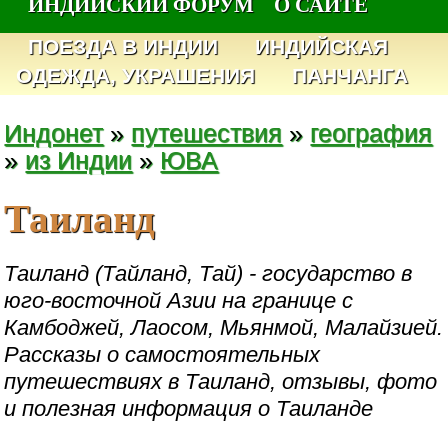
ИНДИЙСКИЙ ФОРУМ
О САЙТЕ
ПОЕЗДА В ИНДИИ
ИНДИЙСКАЯ
ОДЕЖДА, УКРАШЕНИЯ
ПАНЧАНГА
Индонет
»
путешествия
»
география
»
из Индии
»
ЮВА
Таиланд
Таиланд (Тайланд, Тай) - государство в
юго-восточной Азии на границе с
Камбоджей, Лаосом, Мьянмой, Малайзией.
Рассказы о самостоятельных
путешествиях в Таиланд, отзывы, фото
и полезная информация о Таиланде