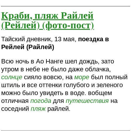
Краби, пляж Райлей
(Рейлей) (фото-пост)
Тайский дневник, 13 мая,
поездка в
Рейлей (Райлей)
Всю ночь в Ао Нанге шел дождь, зато
утром в небе не было даже облачка,
солнце
сияло вовсю, на
море
был полный
штиль и все оттенки голубого и зеленого
можно было увидеть в воде. вобщем
отличная
погода
для
путешествия
на
соседний
пляж
райлей.