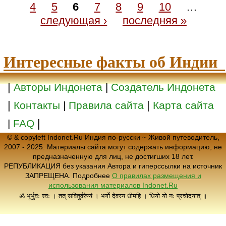
4
5
6
7
8
9
10
…
следующая ›
последняя »
Интересные факты об Индии
|
Авторы Индонета
|
Создатель Индонета
|
|
Контакты
|
Правила сайта
Карта сайта
|
|
FAQ
© & copyleft Indonet.Ru Индия по-русски ~ Живой путеводитель,
2007 - 2025. Материалы сайта могут содержать информацию, не
предназначенную для лиц, не достигших 18 лет.
РЕПУБЛИКАЦИЯ без указания Автора и гиперссылки на источник
ЗАПРЕЩЕНА. Подробнее
О правилах размещения и
использования материалов Indonet.Ru
ॐ भूर्भुवः स्वः । तत् सवितुर्वरेण्यं । भर्गो देवस्य धीमहि । धियो यो नः प्रचोदयात् ॥