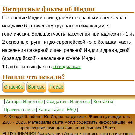
Интересные факты об Индии
Население Индии принадлежит по разным оценкам к 5
или даже 6 этническим группам, отличающимся
генетически. Большая часть населения принадлежит к 1 из
2 основных групп: индо-европейской - это большая часть
населения северной и центральной Индии и дравидской
(дравидийской) - население южной Индии.
10 любопытных фактов
об индианках
Нашли что искали?
Cпасибо
Вопрос
Поиск
|
Авторы Индонета
|
Создатель Индонета
|
Контакты
|
Правила сайта
|
Карта сайта
|
FAQ
|
© & copyleft Indonet.Ru Индия по-русски ~ Живой путеводитель,
2007 - 2025. Материалы сайта могут содержать информацию, не
предназначенную для лиц, не достигших 18 лет.
РЕПУБЛИКАЦИЯ без указания Автора и гиперссылки на источник