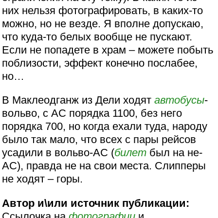
них нельзя фотографировать, в каких-то
можно, но не везде. Я вполне допускаю,
что куда-то белых вообще не пускают.
Если не попадете в храм – можете побыть
поблизости, эффект конечно послабее,
но…
В Маклеодганж из Дели ходят
автобусы
-
вольво, с АС порядка 1100, без него
порядка 700, но когда ехали туда, народу
было так мало, что всех с пары рейсов
усадили в вольво-АС (
билет
был на не-
АС), правда не на свои места. Слипперы
не ходят – горы.
Автор и\или источник публикации:
Ссылочка на
фотографии
и