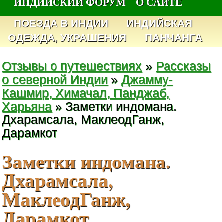
ИНДИЙСКИЙ ФОРУМ
О САЙТЕ
ПОЕЗДА В ИНДИИ
ИНДИЙСКАЯ
ОДЕЖДА, УКРАШЕНИЯ
ПАНЧАНГА
Отзывы о путешествиях
»
Рассказы
о северной Индии
»
Джамму-
Кашмир, Химачал, Панджаб,
Харьяна
» Заметки индомана.
Дхарамсала, МаклеодГанж,
Дарамкот
Заметки индомана.
Дхарамсала,
МаклеодГанж,
Дарамкот