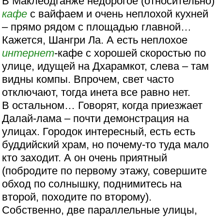
В Маклеодганже недорогое (относительно)
кафе
с вайфаем и очень неплохой кухней
– прямо рядом с площадью главной…
Кажется, Шангри Ла. А есть неплохое
интернет
-кафе с хорошей скоростью по
улице, идущей на Дхарамкот, слева – там
видны компы. Впрочем, свет часто
отключают, тогда инета все равно нет.
В остальном… Говорят, когда приезжает
Далай-лама – почти демонстрация на
улицах. Городок интересный, есть есть
буддийский храм, но почему-то туда мало
кто заходит. А он очень приятный
(побродите по первому этажу, совершите
обход по солнышку, поднимитесь на
второй, походите по второму).
Собственно, две параллельные улицы,