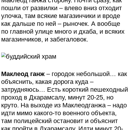
Маклеод ганжа сторону. Почти сразу, как
пошли от развилки – влево вниз отходит
улочка, там всякие магазинчики и вроде
как дальше по ней – рыночек. А вообще
по главной улице много и дхаба, и всяких
магазинчиков, и забегаловок.
Маклеод ганж
– городок небольшой… как
объяснить, какая дорога куда –
затрудняюсь… Есть короткий пешеходный
проход в Дхарамсалу, минут 20-25, но
круто. На выходе из Маклеодганжа – надо
идти мимо какого-то военного объекта,
там полицейский остановит и объяснит
как пройти в Дхарамсалу. Идти минут 20-