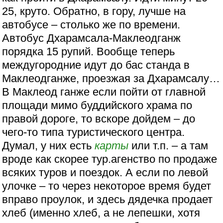
25, круто. Обратно, в гору, лучше на
автобусе – столько же по времени.
Автобус Дхарамсала-Маклеодганж
порядка 15 рупий. Вообще теперь
междугородние идут до бас станда в
Маклеодганже, проезжая за Дхарамсалу…
В Маклеод ганже если пойти от главной
площади мимо буддийского храма по
правой дороге, то вскоре дойдем – до
чего-то типа туристического центра.
Думал, у них есть
карты
или т.п. – а там
вроде как скорее тур.агенство по продаже
всяких туров и поездок. А если по левой
улочке – то через некоторое время будет
вправо проулок, и здесь дядечка продает
хлеб (именно хлеб, а не лепешки, хотя