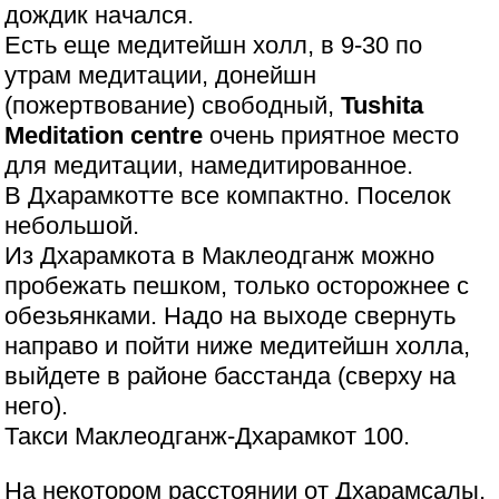
дождик начался.
Есть еще медитейшн холл, в 9-30 по
утрам медитации, донейшн
(пожертвование) свободный,
Tushita
Meditation centre
очень приятное место
для медитации, намедитированное.
В Дхарамкотте все компактно. Поселок
небольшой.
Из Дхарамкота в Маклеодганж можно
пробежать пешком, только осторожнее с
обезьянками. Надо на выходе свернуть
направо и пойти ниже медитейшн холла,
выйдете в районе басстанда (сверху на
него).
Такси Маклеодганж-Дхарамкот 100.
На некотором расстоянии от Дхарамсалы,