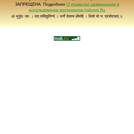
ЗАПРЕЩЕНА. Подробнее
О правилах размещения и
использования материалов Indonet.Ru
ॐ भूर्भुवः स्वः । तत् सवितुर्वरेण्यं । भर्गो देवस्य धीमहि । धियो यो नः प्रचोदयात् ॥