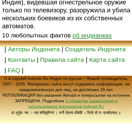
Индия), видевшая огнестрельное оружие
только по телевизору, разоружила и убила
нескольких боевиков из их собственных
автоматов.
10 любопытных фактов
об индианках
|
Авторы Индонета
|
Создатель Индонета
|
|
Контакты
|
Правила сайта
Карта сайта
|
|
FAQ
© & copyleft Indonet.Ru Индия по-русски ~ Живой путеводитель,
2007 - 2025. Материалы сайта могут содержать информацию, не
предназначенную для лиц, не достигших 18 лет.
РЕПУБЛИКАЦИЯ без указания Автора и гиперссылки на источник
ЗАПРЕЩЕНА. Подробнее
О правилах размещения и
использования материалов Indonet.Ru
ॐ भूर्भुवः स्वः । तत् सवितुर्वरेण्यं । भर्गो देवस्य धीमहि । धियो यो नः प्रचोदयात् ॥