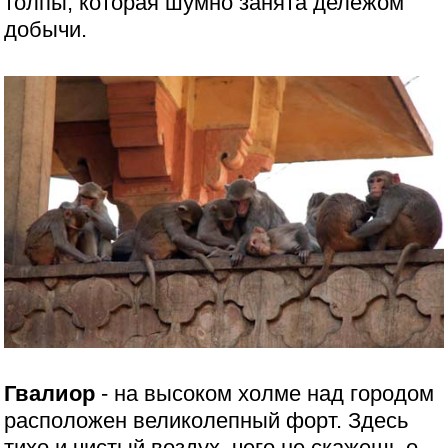
толпы, которая шумно занята дележом
добычи.
Гвалиор
- на высоком холме над городом
расположен великолепный форт. Здесь
тихо и чистый воздух, чего не скажешь о