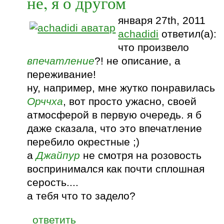
не, я о другом
января 27th, 2011
achadidi
ответил(а):
что произвело
впечатление
?! не описание, а
переживание!
ну, например, мне жутко понравилась
Орччха
, вот просто ужасно, своей
атмосферой в первую очередь. я б
даже сказала, что это впечатление
перебило окрестные ;)
а
Джайпур
не смотря на розовость
воспринимался как почти сплошная
серость....
а тебя что то задело?
ответить