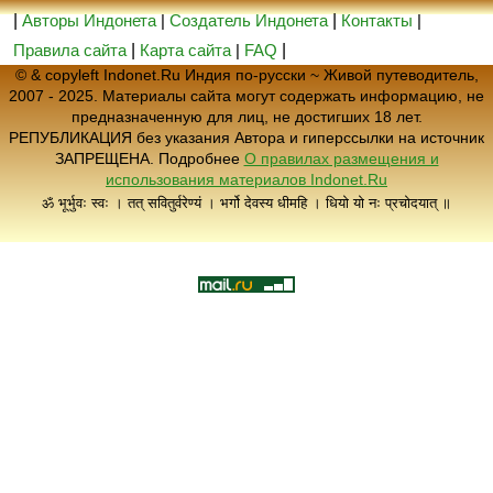
|
Авторы Индонета
|
Создатель Индонета
|
Контакты
|
Правила сайта
|
Карта сайта
|
FAQ
|
© & copyleft Indonet.Ru Индия по-русски ~ Живой путеводитель,
2007 - 2025. Материалы сайта могут содержать информацию, не
предназначенную для лиц, не достигших 18 лет.
РЕПУБЛИКАЦИЯ без указания Автора и гиперссылки на источник
ЗАПРЕЩЕНА. Подробнее
О правилах размещения и
использования материалов Indonet.Ru
ॐ भूर्भुवः स्वः । तत् सवितुर्वरेण्यं । भर्गो देवस्य धीमहि । धियो यो नः प्रचोदयात् ॥