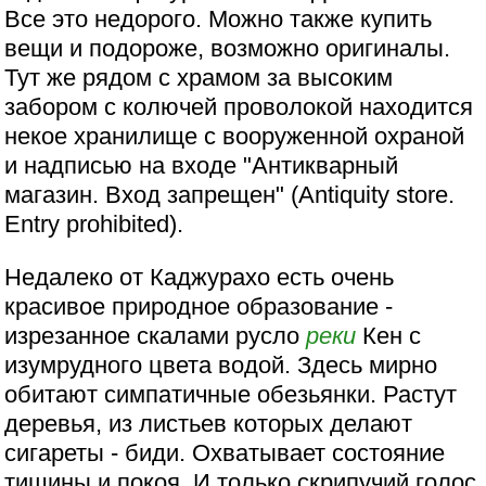
Все это недорого. Можно также купить
вещи и подороже, возможно оригиналы.
Тут же рядом с храмом за высоким
забором с колючей проволокой находится
некое хранилище с вооруженной охраной
и надписью на входе "Антикварный
магазин. Вход запрещен" (Antiquity store.
Entry prohibited).
Недалеко от Каджурахо есть очень
красивое природное образование -
изрезанное скалами русло
реки
Кен с
изумрудного цвета водой. Здесь мирно
обитают симпатичные обезьянки. Растут
деревья, из листьев которых делают
сигареты - биди. Охватывает состояние
тишины и покоя. И только скрипучий голос