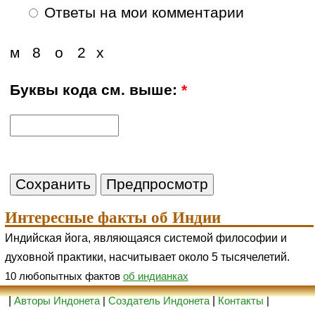
Ответы на мои комментарии
м
8
о
2
х
Буквы кода см. выше:
*
Интересные факты об Индии
Индийская йога, являющаяся системой философии и
духовной практики, насчитывает около 5 тысячелетий.
10 любопытных фактов
об индианках
|
Авторы Индонета
|
Создатель Индонета
|
Контакты
|