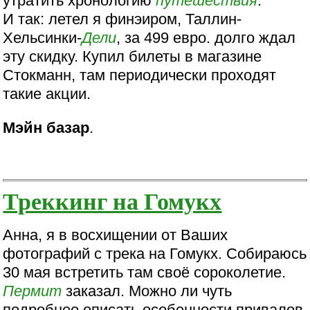
утратить хронологию
путешествия
.
И так: летел я финэиром, Таллин-
Хельсинки-
Дели
, за 499 евро. долго ждал
эту скидку. Купил билеты в магазине
Стокманн, там периодически проходят
такие акции.
Мэйн базар
.
Треккинг на Гомукх
Анна, я в восхищении от Ваших
фотографий с трека на Гомукх. Собираюсь
30 мая встретить там своё сороколетие.
Пермит
заказал. Можно ли чуть
подробнее описать особенности привалов