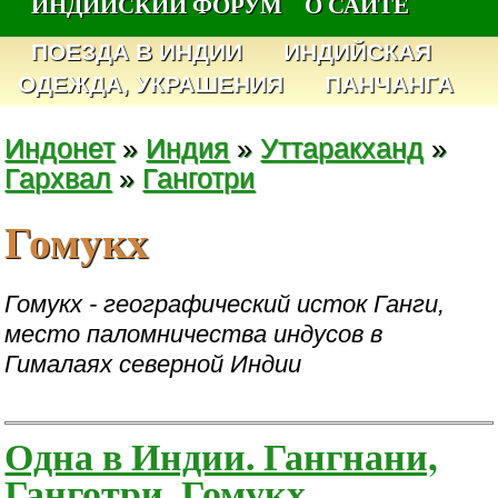
ИНДИЙСКИЙ ФОРУМ
О САЙТЕ
ПОЕЗДА В ИНДИИ
ИНДИЙСКАЯ
ОДЕЖДА, УКРАШЕНИЯ
ПАНЧАНГА
Индонет
»
Индия
»
Уттаракханд
»
Гархвал
»
Ганготри
Гомукх
Гомукх - географический исток Ганги,
место паломничества индусов в
Гималаях северной Индии
Одна в Индии. Гангнани,
Ганготри, Гомукх...