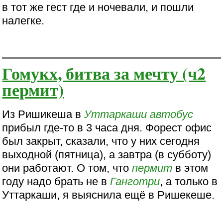
в тот же гест где и ночевали, и пошли
налегке.
Гомукх, битва за мечту (ч2
пермит)
Из Ришикеша в
Уттаркаши
автобус
прибыл где-то в 3 часа дня. Форест офис
был закрыт, сказали, что у них сегодня
выходной (пятница), а завтра (в субботу)
они работают. О том, что
пермит
в этом
году надо брать не в
Ганготри
, а только в
Уттаркаши, я выяснила ещё в Ришекеше.