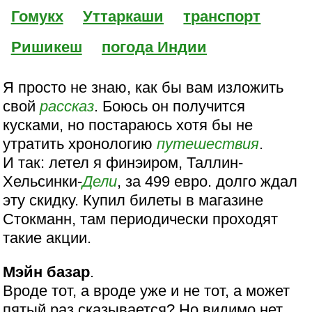
Гомукх
Уттаркаши
транспорт
Ришикеш
погода Индии
Я просто не знаю, как бы вам изложить
свой
рассказ
. Боюсь он получится
кусками, но постараюсь хотя бы не
утратить хронологию
путешествия
.
И так: летел я финэиром, Таллин-
Хельсинки-
Дели
, за 499 евро. долго ждал
эту скидку. Купил билеты в магазине
Стокманн, там периодически проходят
такие акции.
Мэйн базар
.
Вроде тот, а вроде уже и не тот, а может
пятый раз сказывается? Но видимо нет.