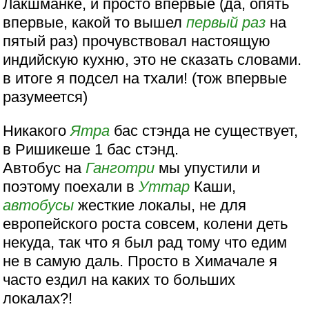
Лакшманке, и просто впервые (да, опять
впервые, какой то вышел
первый раз
на
пятый раз) прочувствовал настоящую
индийскую кухню, это не сказать словами.
в итоге я подсел на тхали! (тож впервые
разумеется)
Никакого
Ятра
бас стэнда не существует,
в Ришикеше 1 бас стэнд.
Автобус на
Ганготри
мы упустили и
поэтому поехали в
Уттар
Каши,
автобусы
жесткие локалы, не для
европейского роста совсем, колени деть
некуда, так что я был рад тому что едим
не в самую даль. Просто в Химачале я
часто ездил на каких то больших
локалах?!