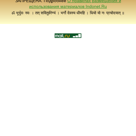
ЗАПРЕЩЕНА. Подробнее
О правилах размещения и
использования материалов Indonet.Ru
ॐ भूर्भुवः स्वः । तत् सवितुर्वरेण्यं । भर्गो देवस्य धीमहि । धियो यो नः प्रचोदयात् ॥