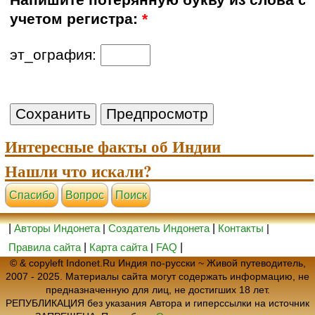
Напишите потерянную букву из слова с
учетом регистра:
*
эт_ография:
Интересные факты об Индии
Нашли что искали?
Cпасибо
Вопрос
Поиск
|
Авторы Индонета
|
Создатель Индонета
|
Контакты
|
Правила сайта
|
Карта сайта
|
FAQ
|
© & copyleft Indonet.Ru Индия по-русски ~ Живой путеводитель,
2007 - 2025. Материалы сайта могут содержать информацию, не
предназначенную для лиц, не достигших 18 лет.
РЕПУБЛИКАЦИЯ без указания Автора и гиперссылки на источник