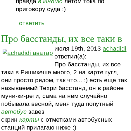
правда
в Индию
летом тока по
приговору суда :)
ответить
Про басстанды, их все таки в
июля 19th, 2013
achadidi
ответил(а):
Про басстанды, их все
таки в Ришикеше много, 2 на карте гугл,
они просто рядом, так что... :) есть еще так
называемый Техри басстанд, он в районе
муни-ки-рети, сама на нем случайно
побывала весной, меня туда попутный
автобус
завез
скрин
карты
с отметками автобусных
станций прилагаю ниже :)