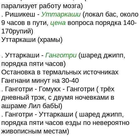
парализует работу мозга)
. Ришикеш -
Уттаркаши
(локал бас, около
9 часов в пути,
цена
вопроса порядка 140-
170рупий)
Уттаркаши (храмы)
. Уттаркаши -
Ганготри
(шаред джипп,
порядка пяти часов)
Остановка в термальных источниках
Гангнани минут на 30-40
. Ганготри - Гомукх - Ганготри ( трёх
дневный трэк, с двумя ночевками в
ашраме Лил бабЫ)
. Ганготри - Уттаркаши ( шаред джипп,
порядка пяти часов езды по невероятно
живописным местам)