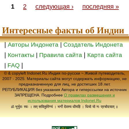
1
2
следующая ›
последняя »
Интересные факты об Индии
|
Авторы Индонета
|
Создатель Индонета
|
|
Контакты
|
Правила сайта
Карта сайта
|
|
FAQ
© & copyleft Indonet.Ru Индия по-русски ~ Живой путеводитель,
2007 - 2025. Материалы сайта могут содержать информацию, не
предназначенную для лиц, не достигших 18 лет.
РЕПУБЛИКАЦИЯ без указания Автора и гиперссылки на источник
ЗАПРЕЩЕНА. Подробнее
О правилах размещения и
использования материалов Indonet.Ru
ॐ भूर्भुवः स्वः । तत् सवितुर्वरेण्यं । भर्गो देवस्य धीमहि । धियो यो नः प्रचोदयात् ॥