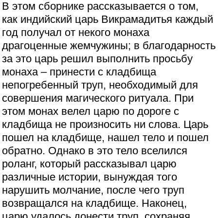
В этом сборнике рассказывается о том,
как индийский царь Викрамадитья каждый
год получал от некого монаха
драгоценные жемчужины; в благодарность
за это царь решил выполнить просьбу
монаха – принести с кладбища
непогребенный труп, необходимый для
совершения магического ритуала. При
этом монах велел царю по дороге с
кладбища не произносить ни слова. Царь
пошел на кладбище, нашел тело и пошел
обратно. Однако в это тело вселился
роланг, который рассказывал царю
различные истории, вынуждая того
нарушить молчание, после чего труп
возвращался на кладбище. Наконец,
царю удалось донести труп, сохраняя