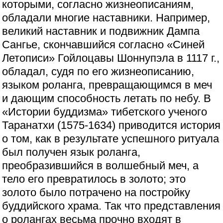
которыми, согласно жизнеописаниям,
обладали многие наставники. Например,
великий наставник и подвижник Дампа
Сангье, скончавшийся согласно «Синей
Летописи» Гойлоцавы Шоннупэла в 1117 г.,
обладал, судя по его жизнеописанию,
языком роланга, превращающимся в меч
и дающим способность летать по небу. В
«Истории буддизма» тибетского ученого
Таранатхи (1575-1634) приводится история
о том, как в результате успешного ритуала
был получен язык роланга,
преобразившийся в волшебный меч, а
тело его превратилось в золото; это
золото было потрачено на постройку
буддийского храма. Так что представления
о ролангах весьма прочно входят в