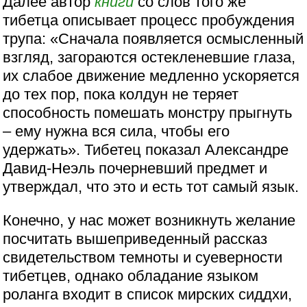
Далее автор
книги
со слов того же
тибетца описывает процесс пробуждения
трупа: «Сначала появляется осмысленный
взгляд, загораются остекленевшие глаза,
их слабое движение медленно ускоряется
до тех пор, пока колдун не теряет
способность помешать монстру прыгнуть
– ему нужна вся сила, чтобы его
удержать». Тибетец показал Александре
Давид-Неэль почерневший предмет и
утверждал, что это и есть тот самый язык.
Конечно, у нас может возникнуть желание
посчитать вышеприведенный рассказ
свидетельством темноты и суеверности
тибетцев, однако обладание языком
роланга входит в список мирских сиддхи,