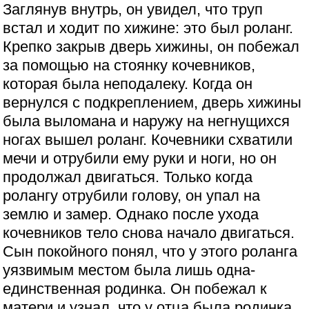
Заглянув внутрь, он увидел, что труп
встал и ходит по хижине: это был роланг.
Крепко закрыв дверь хижины, он побежал
за помощью на стоянку кочевников,
которая была неподалеку. Когда он
вернулся с подкреплением, дверь хижины
была выломана и наружу на негнущихся
ногах вышел роланг. Кочевники схватили
мечи и отрубили ему руки и ноги, но он
продолжал двигаться. Только когда
ролангу отрубили голову, он упал на
землю и замер. Однако после ухода
кочевников тело снова начало двигаться.
Сын покойного понял, что у этого роланга
уязвимым местом была лишь одна-
единственная родинка. Он побежал к
матери и узнал, что у отца была родинка