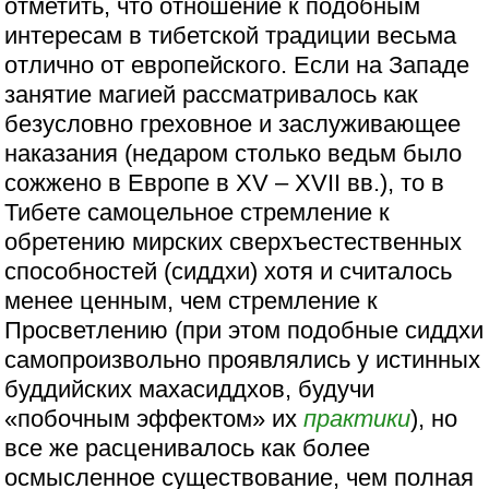
отметить, что отношение к подобным
интересам в тибетской традиции весьма
отлично от европейского. Если на Западе
занятие магией рассматривалось как
безусловно греховное и заслуживающее
наказания (недаром столько ведьм было
сожжено в Европе в XV – XVII вв.), то в
Тибете самоцельное стремление к
обретению мирских сверхъестественных
способностей (сиддхи) хотя и считалось
менее ценным, чем стремление к
Просветлению (при этом подобные сиддхи
самопроизвольно проявлялись у истинных
буддийских махасиддхов, будучи
«побочным эффектом» их
практики
), но
все же расценивалось как более
осмысленное существование, чем полная