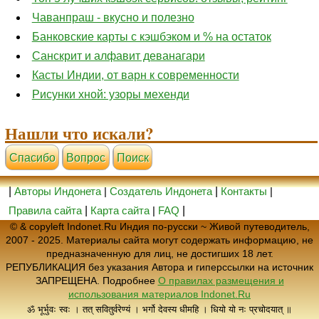
Чаванпраш - вкусно и полезно
Банковские карты с кэшбэком и % на остаток
Санскрит и алфавит деванагари
Касты Индии, от варн к современности
Рисунки хной: узоры мехенди
Нашли что искали?
Cпасибо
Вопрос
Поиск
|
Авторы Индонета
|
Создатель Индонета
|
Контакты
|
Правила сайта
|
Карта сайта
|
FAQ
|
© & copyleft Indonet.Ru Индия по-русски ~ Живой путеводитель,
2007 - 2025. Материалы сайта могут содержать информацию, не
предназначенную для лиц, не достигших 18 лет.
РЕПУБЛИКАЦИЯ без указания Автора и гиперссылки на источник
ЗАПРЕЩЕНА. Подробнее
О правилах размещения и
использования материалов Indonet.Ru
ॐ भूर्भुवः स्वः । तत् सवितुर्वरेण्यं । भर्गो देवस्य धीमहि । धियो यो नः प्रचोदयात् ॥