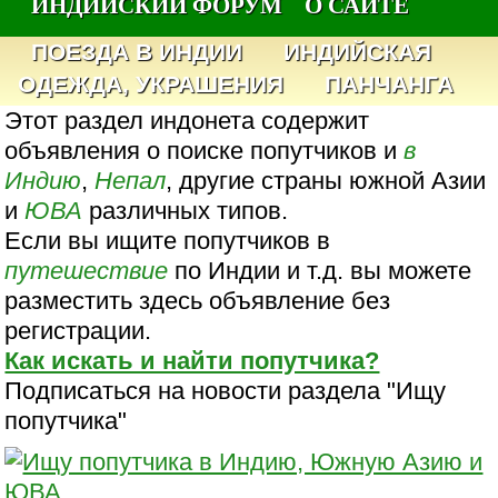
ИНДИЙСКИЙ ФОРУМ
О САЙТЕ
ПОЕЗДА В ИНДИИ
ИНДИЙСКАЯ
ОДЕЖДА, УКРАШЕНИЯ
ПАНЧАНГА
Этот раздел индонета содержит
объявления о поиске попутчиков и
в
Индию
,
Непал
, другие страны южной Азии
и
ЮВА
различных типов.
Если вы ищите попутчиков в
путешествие
по Индии и т.д. вы можете
разместить здесь объявление без
регистрации.
Как искать и найти попутчика?
Подписаться на новости раздела "Ищу
попутчика"