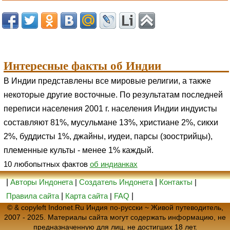
Интересные факты об Индии
В Индии представлены все мировые религии, а также
некоторые другие восточные. По результатам последней
переписи населения 2001 г. населения Индии индуисты
составляют 81%, мусульмане 13%, христиане 2%, сикхи
2%, буддисты 1%, джайны, иудеи, парсы (зоострийцы),
племенные культы - менее 1% каждый.
10 любопытных фактов
об индианках
|
Авторы Индонета
|
Создатель Индонета
|
Контакты
|
Правила сайта
|
Карта сайта
|
FAQ
|
© & copyleft Indonet.Ru Индия по-русски ~ Живой путеводитель,
2007 - 2025. Материалы сайта могут содержать информацию, не
предназначенную для лиц, не достигших 18 лет.