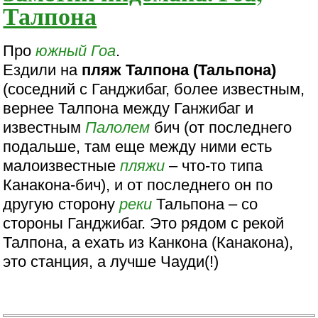
Талпона
Про
южный Гоа
.
Ездили на
пляж Талпона (Тальпона)
(соседний с Ганджибаг, более известным,
вернее Талпона между Ганжибаг и
известным
Палолем
бич (от последнего
подальше, там еще между ними есть
малоизвестные
пляжи
– что-то типа
Канакона-бич), и от последнего он по
другую сторону
реки
Тальпона – со
стороны Ганджибаг. Это рядом с рекой
Талпона, а ехать из Канкона (Канакона),
это станция, а лучше Чауди(!)