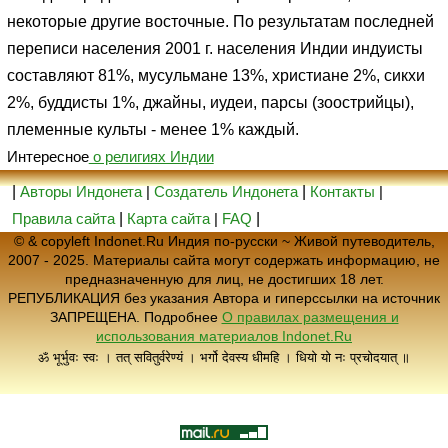
некоторые другие восточные. По результатам последней
переписи населения 2001 г. населения Индии индуисты
составляют 81%, мусульмане 13%, христиане 2%, сикхи
2%, буддисты 1%, джайны, иудеи, парсы (зоострийцы),
племенные культы - менее 1% каждый.
Интересное
о религиях Индии
|
Авторы Индонета
|
Создатель Индонета
|
Контакты
|
Правила сайта
|
Карта сайта
|
FAQ
|
© & copyleft Indonet.Ru Индия по-русски ~ Живой путеводитель,
2007 - 2025. Материалы сайта могут содержать информацию, не
предназначенную для лиц, не достигших 18 лет.
РЕПУБЛИКАЦИЯ без указания Автора и гиперссылки на источник
ЗАПРЕЩЕНА. Подробнее
О правилах размещения и
использования материалов Indonet.Ru
ॐ भूर्भुवः स्वः । तत् सवितुर्वरेण्यं । भर्गो देवस्य धीमहि । धियो यो नः प्रचोदयात् ॥