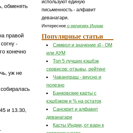
используют единую
ь, обменять
письменность - алфавит
деванагари.
Интересное
о религиях Индии
Популярные статьи
на правой
согну -
Символ и значение ॐ - ОМ
го конечно
или АУМ
Топ 5 лучших кэшбэк
сервисов: отзывы, рейтинг
чь, уж не
Чаванпраш - вкусно и
полезно
а собиралась
Банковские карты с
кэшбэком и % на остаток
Санскрит и алфавит
45 и 13.30,
деванагари
Касты Индии, от варн к
т