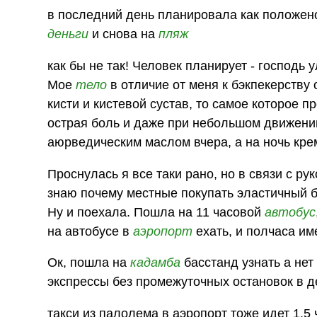
в последний день планировала как положено
деньги
и снова на
пляж
как бы не так! Человек планирует - господь 
Мое
тело
в отличие от меня к бэкпекерству 
кисти и кистевой сустав, то самое которое пр
острая боль и даже при небольшом движении 
аюрведическим маслом вчера, а на ночь кр
Проснулась я все таки рано, но в связи с рук
знаю почему местные покупать эластичный би
Ну и поехала. Пошла на 11 часовой
автобус
на автобусе в
аэропорт
ехать, и полчаса им
Ок, пошла на
кадамба
басстанд узнать а нет 
экспрессы без промежуточных остановок в де
такси из палолема в аэропорт тоже идет 1,5 