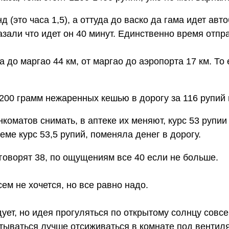
д (это часа 1,5), а оттуда до васко да гама идет авт
азали что идет он 40 минут. Единственно время отпр
 до маргао 44 км, от маргао до аэропорта 17 км. То 
 200 грамм нежаренных кешью в дорогу за 116 рупий 
нкоматов снимать, в аптеке их меняют, курс 53 рупии
еме курс 53,5 рупий, поменяла денег в дорогу.
 говорят 38, по ощущениям все 40 если не больше.
ем не хочется, но все равно надо.
ует, но идея прогуляться по открытому солнцу совс
катываться лучше отсиживаться в комнате под вентил