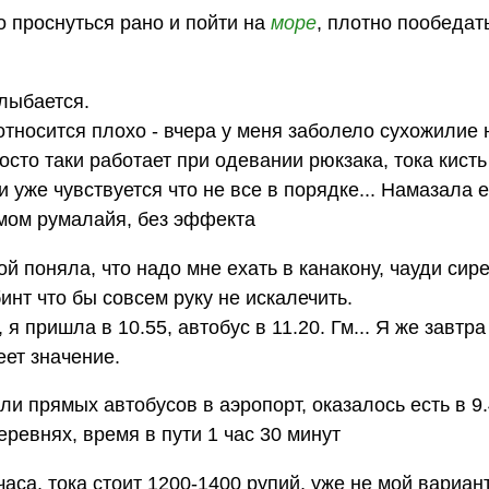
 проснуться рано и пойти на
море
, плотно пообедат
улыбается.
относится плохо - вчера у меня заболело сухожилие 
осто таки работает при одевании рюкзака, тока кисть 
уже чувствуется что не все в порядке... Намазала е
емом румалайя, без эффекта
ой поняла, что надо мне ехать в канакону, чауди сире
нт что бы совсем руку не искалечить.
, я пришла в 10.55, автобус в 11.20. Гм... Я же завтр
еет значение.
ли прямых автобусов в аэропорт, оказалось есть в 9.
ревнях, время в пути 1 час 30 минут
часа, тока стоит 1200-1400 рупий, уже не мой вариан