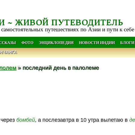
И ~ ЖИВОЙ ПУТЕВОДИТЕЛЬ
 самостоятельных путешествиях по Азии и пути к себе
АССКАЗЫ
ФОТО
ЭНЦИКЛОПЕДИЯ
НОВОСТИ ИНДИИ
БЛОГИ
НЧАНГА
лолем
» последний день в палолеме
через
бомбей
, а послезавтра в 10 утра вылетаю в
д