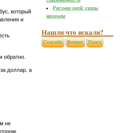
современности
Рисунки хной: узоры
обус, который
мехенди
авления и
Нашли что искали?
есть
Cпасибо
Вопрос
Поиск
и обратно.
 за доллар, а
ем не
ятором.