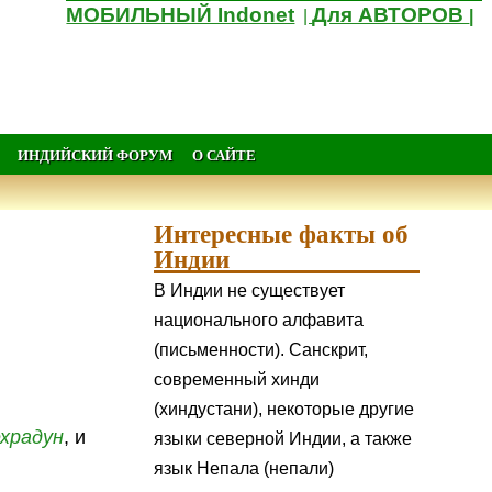
МОБИЛЬНЫЙ Indonet
Для АВТОРОВ
|
|
ИНДИЙСКИЙ ФОРУМ
О САЙТЕ
Интересные факты об
Индии
В Индии не существует
национального алфавита
(письменности). Санскрит,
современный хинди
(хиндустани), некоторые другие
ехрадун
, и
языки северной Индии, а также
язык Непала (непали)