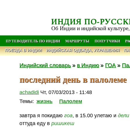
ИНДИЯ ПО-РУССК
Об Индии и индийской культуре,
ПУТЕВОДИТЕЛЬ ПО ИНДИИ
МАРШРУТЫ
ПОПУТЧИКИ
Р
ПОЕЗДА В ИНДИИ
ИНДИЙСКАЯ ОДЕЖДА, УКРАШЕНИЯ
ПА
Индийский словарь
»
в Индию
»
ГОА
»
Па
последний день в палолеме
achadidi
Чт, 07/03/2013 - 11:48
Темы:
жизнь
Палолем
завтра я покидаю
гоа
, в 15.00 улетаю и
дели
оттуда еду в
ришикеш