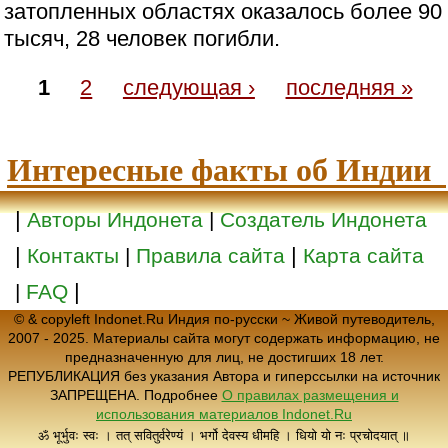
затопленных областях оказалось более 90
тысяч, 28 человек погибли.
1
2
следующая ›
последняя »
Интересные факты об Индии
|
Авторы Индонета
|
Создатель Индонета
|
|
Контакты
|
Правила сайта
Карта сайта
|
|
FAQ
© & copyleft Indonet.Ru Индия по-русски ~ Живой путеводитель,
2007 - 2025. Материалы сайта могут содержать информацию, не
предназначенную для лиц, не достигших 18 лет.
РЕПУБЛИКАЦИЯ без указания Автора и гиперссылки на источник
ЗАПРЕЩЕНА. Подробнее
О правилах размещения и
использования материалов Indonet.Ru
ॐ भूर्भुवः स्वः । तत् सवितुर्वरेण्यं । भर्गो देवस्य धीमहि । धियो यो नः प्रचोदयात् ॥