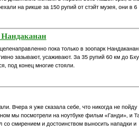
хали на рикше за 150 рупий от стэйт музея, они в 6 
к Нандаканан
 целенаправленно пока только в зоопарк Нандаканан
ивно зазывают, усаживают. За 35 рупий 60 км до Б
я, под конец многие стояли.
али. Вчера я уже сказала себе, что никогда не пойд
ном мы посмотрели на ноутбуке фильм «Ганди», и Т
ил со смирением и достоинством выносить нападки и