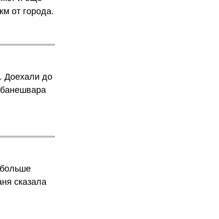
км от города.
. Доехали до
хубанешвара
у больше
аня сказала