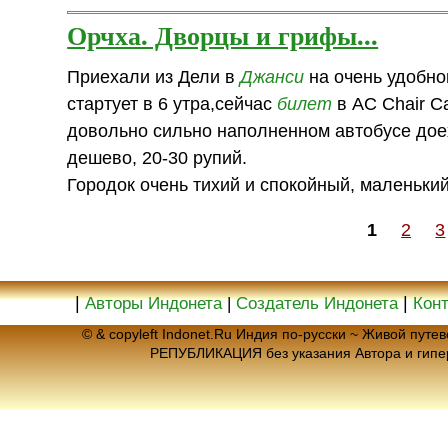
Орчха. Дворцы и грифы...
Приехали из Дели в
Джанси
на очень удобном
стартует в 6 утра,сейчас
билет
в AC Chair Ca
довольно сильно наполненном автобусе доех
дешево, 20-30 рупий.
Городок очень тихий и спокойный, маленький
1
2
3
|
|
Авторы Индонета
|
Создатель Индонета
Кон
© & copyleft Indonet.Ru Индия по-русски ~ Живой пут
РЕПУБЛИКАЦИЯ без указания Автора и гип