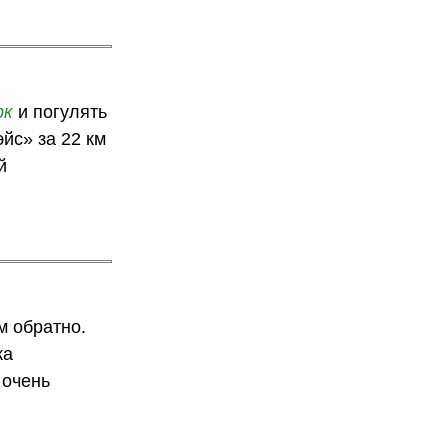
рк
и погулять
йс» за 22 км
й
м обратно.
ка
 очень