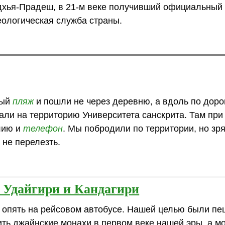
хья-Прадеш, в 21‑м веке получивший официальный 
еологическая служба страны.
тый
пляж
и пошли не через деревню, а вдоль по доро
ли на территорию Университета санскрита. Там при
лию и
телефон
. Мы побродили по территории, но зря
 не перелезть.
 Удайгири и Кандагири
опять на рейсовом автобусе. Нашей целью были п
ить джайнские монахи в первом веке нашей эры, а м