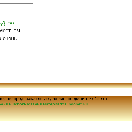
-Дели
 местном,
о очень
ию, не предназначенную для лиц, не достигших 18 лет.
ния и использования материалов Indonet.Ru