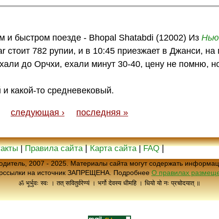
 и быстром поезде - Bhopal Shatabdi (12002) Из
Нью
r стоит 782 рупии, и в 10:45 приезжает в Джанси, на
али до Орчхи, ехали минут 30-40, цену не помню, н
 и какой-то средневековый.
следующая ›
последняя »
|
|
такты
|
Правила сайта
Карта сайта
|
FAQ
еводитель, 2007 - 2025. Материалы сайта могут содержать информац
ерссылки на источник ЗАПРЕЩЕНА. Подробнее
О правилах размеще
ॐ भूर्भुवः स्वः । तत् सवितुर्वरेण्यं । भर्गो देवस्य धीमहि । धियो यो नः प्रचोदयात् ॥