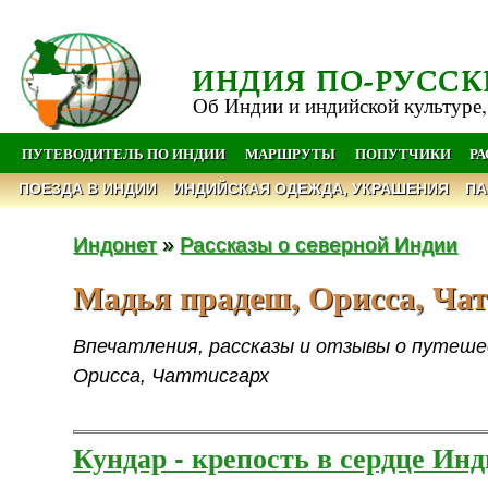
ИНДИЯ ПО-РУССК
Об Индии и индийской культуре,
ПУТЕВОДИТЕЛЬ ПО ИНДИИ
МАРШРУТЫ
ПОПУТЧИКИ
Р
ПОЕЗДА В ИНДИИ
ИНДИЙСКАЯ ОДЕЖДА, УКРАШЕНИЯ
ПА
Индонет
»
Рассказы о северной Индии
Мадья прадеш, Орисса, Чат
Впечатления, рассказы и отзывы о путеше
Орисса, Чаттисгарх
Кундар - крепость в сердце Ин