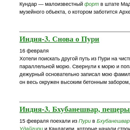
Кундар — малоизвестный
форт
в штате Мад
музейного объекта, о котором заботится Арх
Индия-3. Снова о Пури
16 февраля
Хотели поискать другой путь из Пури на чис
параллельной морю. Свернули к морю и попа
дежурный основательно записал мою фами
он весь окружен высоким бетонным забором,
Индия-3. Бхубанешвар, пещеры
15 февраля поехали из
Пури
в
Бхубанешвар
Удайгири
и Кандагири, которые начали стро