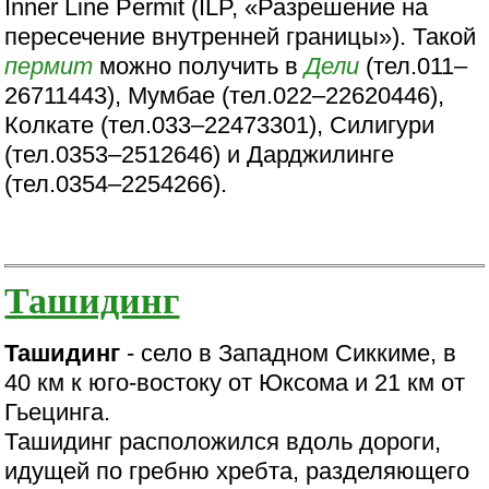
Inner Line Permit (ILP, «Разрешение на
пересечение внутренней границы»). Такой
пермит
можно получить в
Дели
(тел.011–
26711443), Мумбае (тел.022–22620446),
Колкате (тел.033–22473301), Силигури
(тел.0353–2512646) и Дарджилинге
(тел.0354–2254266).
Ташидинг
Ташидинг
- село в Западном Сиккиме, в
40 км к юго-востоку от Юксома и 21 км от
Гьецинга.
Ташидинг расположился вдоль дороги,
идущей по гребню хребта, разделяющего