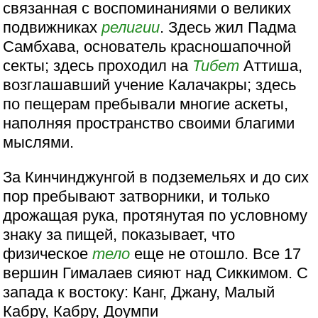
связанная с воспоминаниями о великих
подвижниках
религии
. Здесь жил Падма
Самбхава, основатель красношапочной
секты; здесь проходил на
Тибет
Аттиша,
возглашавший учение Калачакры; здесь
по пещерам пребывали многие аскеты,
наполняя пространство своими благими
мыслями.
За Кинчинджунгой в подземельях и до сих
пор пребывают затворники, и только
дрожащая рука, протянутая по условному
знаку за пищей, показывает, что
физическое
тело
еще не отошло. Все 17
вершин Гималаев сияют над Сиккимом. С
запада к востоку: Канг, Джану, Малый
Кабру, Кабру, Доумпи