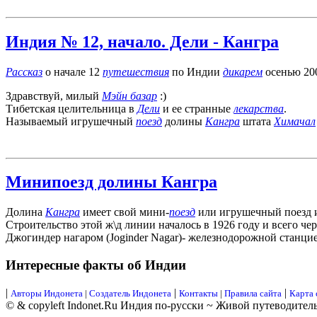
Индия № 12, начало. Дели - Кангра
Рассказ
о начале 12
путешествия
по Индии
дикарем
осенью 200
Здравствуй, милый
Мэйн базар
:)
Тибетская целительница в
Дели
и ее странные
лекарства
.
Называемый игрушечный
поезд
долины
Кангра
штата
Химачал
Минипоезд долины Кангра
Долина
Кангра
имеет свой мини-
поезд
или игрушечный поезд и
Строительство этой ж\д линии началось в 1926 году и всего чер
Джогиндер нагаром (Joginder Nagar)- железнодорожной станцие
Интересные факты об Индии
|
|
|
Авторы Индонета
|
Создатель Индонета
Контакты
|
Правила сайта
Карта 
© & copyleft Indonet.Ru Индия по-русски ~ Живой путеводител