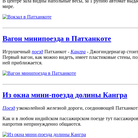
В центре зала видны напольные весы, за 1 рупию автомат выда
мире.
Вагон минипоезда в Патханкоте
Игрушечный
поезд
Патханкот -
Кангра
- Джогиндернагар стоит
Первый вагон, как можно видеть, имеет пластиковые стены, пор
ней приближается.
Из окна мини-поезда долины Кангра
Поезд
узкоколейной железной дороги, соединяющей Патханкот
Как и в любом индийском пассажирском поезде тут пассажиров
напротив непринужденно общаются.