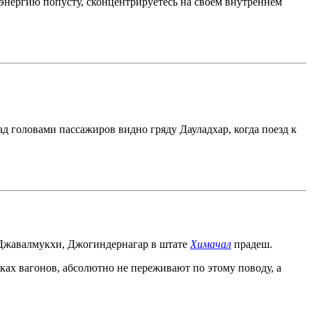
 энергию попусту, сконцентрируетесь на своем внутреннем
ад головами пассажиров видно гряду Дауладхар, когда поезд к
 Джавалмукхи, Джогиндернагар в штате
Химачал
прадеш.
ках вагонов, абсолютно не переживают по этому поводу, а