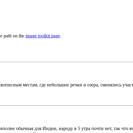
he path on the
image toolkit page
.
вописным местам, где небольшие речки и озера, сменялись учас
олне обычная для Индии, народу в 5 утра почти нет, так что во