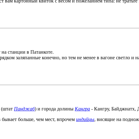
ст вам картонный квиток с весом и пожеланием типа: не тратьте
 на станции в Патанкоте.
ядком заляпанные конечно, но тем не менее в вагоне светло и н
 (штат
Панджаб
) и города долины
Кангра
- Кангру, Байджнатх,
 бывает больше, чем мест, впрочем
индийцы
, висящие на поднож