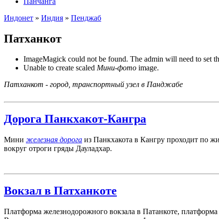
Панчанга
Индонет
»
Индия
»
Пенджаб
Патханкот
ImageMagick could not be found. The admin will need to set t
Unable to create scaled
Мини-фото
image.
Патханкот - город, транспортный узел в Панджабе
Дорога Панкхакот-Кангра
Мини
железная дорога
из Панкхакота в Кангру проходит по жи
вокруг отроги гряды Дауладхар.
Вокзал в Патханкоте
Платформа железнодорожного вокзала в Патанкоте, платформа вп