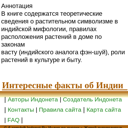
Аннотация
В книге содержатся теоретические
сведения о растительном символизме в
индийской мифологии, правилах
расположения растений в доме по
законам
васту (индийского аналога фэн-шуй), роли
растений в культуре и быту.
Интересные факты об Индии
|
Авторы Индонета
|
Создатель Индонета
|
|
Контакты
|
Правила сайта
Карта сайта
|
|
FAQ
© & copyleft Indonet.Ru Индия по-русски ~ Живой путеводитель,