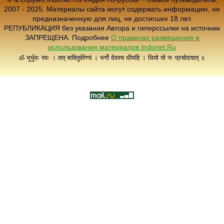
2007 - 2025. Материалы сайта могут содержать информацию, не
предназначенную для лиц, не достигших 18 лет.
РЕПУБЛИКАЦИЯ без указания Автора и гиперссылки на источник
ЗАПРЕЩЕНА. Подробнее
О правилах размещения и
использования материалов Indonet.Ru
ॐ भूर्भुवः स्वः । तत् सवितुर्वरेण्यं । भर्गो देवस्य धीमहि । धियो यो नः प्रचोदयात् ॥