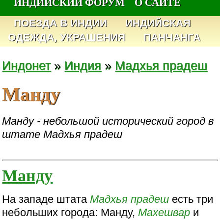
ИНДИЙСКИЙ ФОРУМ
О САЙТЕ
ПОЕЗДА В ИНДИИ
ИНДИЙСКАЯ
ОДЕЖДА, УКРАШЕНИЯ
ПАНЧАНГА
Индонет
»
Индия
»
Мадхья прадеш
Манду
Манду - небольшой исторический город в
штате Мадхья прадеш
Манду
На западе штата
Мадхья прадеш
есть три
небольших города: Манду,
Махешвар
и