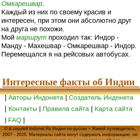
Омкарешвар
.
Каждый из них по своему красив и
интересен, при этом они абсолютно друг
на друга не похожи.
Мой
маршрут
проходил так: Индор -
Манду - Махешвар - Омкарешвар - Индор.
Перемещался я на рейсовых автобусах.
Интересные факты об Индии
|
Авторы Индонета
|
Создатель Индонета
|
|
Контакты
|
Правила сайта
Карта сайта
|
|
FAQ
© & copyleft Indonet.Ru Индия по-русски ~ Живой путеводитель,
2007 - 2025. Материалы сайта могут содержать информацию, не