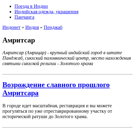
Поезда в Индии
Индийская одежда, украшения
Панчанга
Индонет
»
Индия
»
Пенджаб
Амритсар
Амритсар (Амрицар) - крупный индийский город в штате
Панджаб, сикхский паломнический центр, место нахождения
святыни сикхской религии - Золотого храма
Возрождение славного прошлого
Амритсара
В городе идет масштабная, реставрация и вы можете
прогуляться по уже отреставрированному участку от
исторической ратуши до Золотого храма.