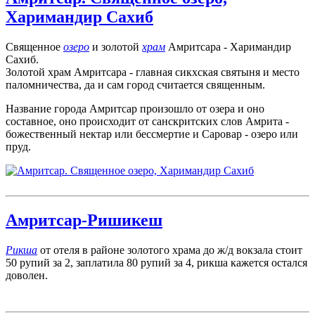
Харимандир Сахиб
Священное
озеро
и золотой
храм
Амритсара - Харимандир
Сахиб.
Золотой храм Амритсара - главная сикхская святыня и место
паломничества, да и сам город считается священным.
Название города Амритсар произошло от озера и оно
составное, оно происходит от санскритских слов Амрита -
божественный нектар или бессмертие и Саровар - озеро или
пруд.
Амритсар-Ришикеш
Рикша
от отеля в районе золотого храма до ж/д вокзала стоит
50 рупий за 2, заплатила 80 рупий за 4, рикша кажется остался
доволен.