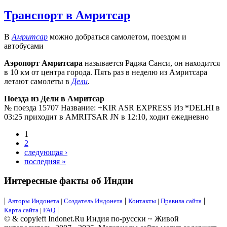
Транспорт в Амритсар
В
Амритсар
можно добраться самолетом, поездом и
автобусами
Аэропорт Амритсара
называется Раджа Санси, он находится
в 10 км от центра города. Пять раз в неделю из Амритсара
летают самолеты в
Дели
.
Поезда из Дели в Амритсар
№ поезда 15707 Название: +KIR ASR EXPRESS Из *DELHI в
03:25 приходит в AMRITSAR JN в 12:10, ходит ежедневно
1
2
следующая ›
последняя »
Интересные факты об Индии
|
|
|
Авторы Индонета
|
Создатель Индонета
Контакты
|
Правила сайта
|
Карта сайта
|
FAQ
© & copyleft Indonet.Ru Индия по-русски ~ Живой