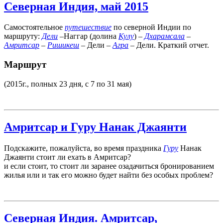
Северная Индия, май 2015
Самостоятельное
путешествие
по северной Индии по
маршруту:
Дели
–Наггар (долина
Кулу
) –
Дхарамсала
–
Амритсар
–
Ришикеш
– Дели –
Агра
– Дели. Краткий отчет.
Маршрут
(2015г., полных 23 дня, с 7 по 31 мая)
Амритсар и Гуру Нанак Джаянти
Подскажите, пожалуйста, во время праздника
Гуру
Нанак
Джаянти стоит ли ехать в Амритсар?
и если стоит, то стоит ли заранее озадачиться бронированием
жилья или и так его можно будет найти без особых проблем?
Северная Индия. Амритсар,