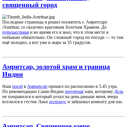
священный город
Последние страницы я решил посвятить г. Амритсару
/Amritsar, со сказочно красивым Золотым Храмом. До
путешествия
и во время его я знал, что в этом месте я
побываю обязательно. Он сложный город по погоде — то там
ещё холодно, а вот уже и жара за 35 градусов.
Амритсар, золотой храм и граница
Индии
Наш
поезд
в
Амритсар
пришел по расписанию в 5.45 утра.
По рекомендации Саши-Индии
попутчик
наш, которому
Дели
не понравился и который уехал на день раньше меня, вчера
вселился в гестик Лаки
гестхаус
и забуковал комнату для нас.
Амритсар. Священное озеро,