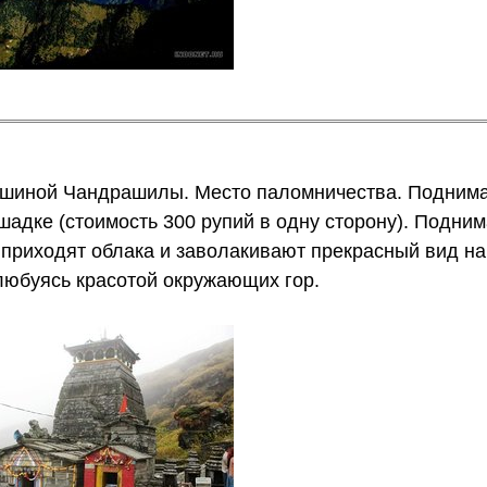
ршиной Чандрашилы. Место паломничества. Поднима
шадке (стоимость 300 рупий в одну сторону). Подни
 приходят облака и заволакивают прекрасный вид на
любуясь красотой окружающих гор.