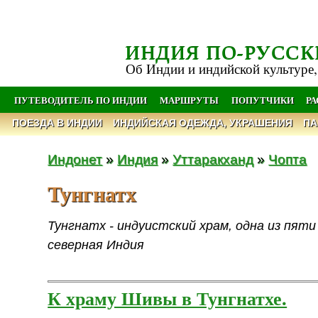
ИНДИЯ ПО-РУССК
Об Индии и индийской культуре,
ПУТЕВОДИТЕЛЬ ПО ИНДИИ
МАРШРУТЫ
ПОПУТЧИКИ
Р
ПОЕЗДА В ИНДИИ
ИНДИЙСКАЯ ОДЕЖДА, УКРАШЕНИЯ
ПА
Индонет
»
Индия
»
Уттаракханд
»
Чопта
Тунгнатх
Тунгнатх - индуистский храм, одна из пят
северная Индия
К храму Шивы в Тунгнатхе.