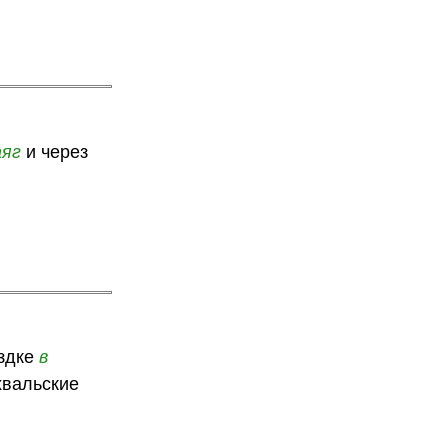
аяг
и через
ездке
в
хвальские