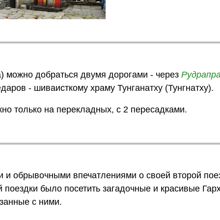
а) можно добраться двумя дорогами - через
Рудрапр
Кедаров - шиваисткому храму Тунганатху (Тунгнатху).
жно только на перекладных, с 2 пересадками.
и и обрывочными впечатлениями о своей второй по
 поездки было посетить загадочные и красивые Гар
занные с ними.