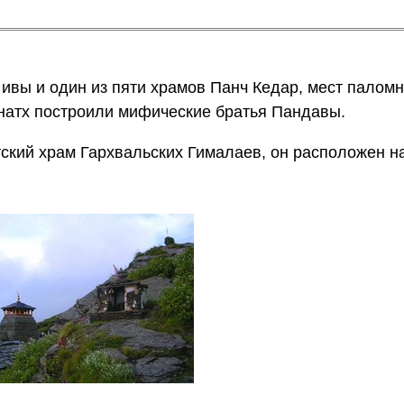
ивы и один из пяти храмов Панч Кедар, мест палом
гнатх построили мифические братья Пандавы.
тский храм Гархвальских Гималаев, он расположен н