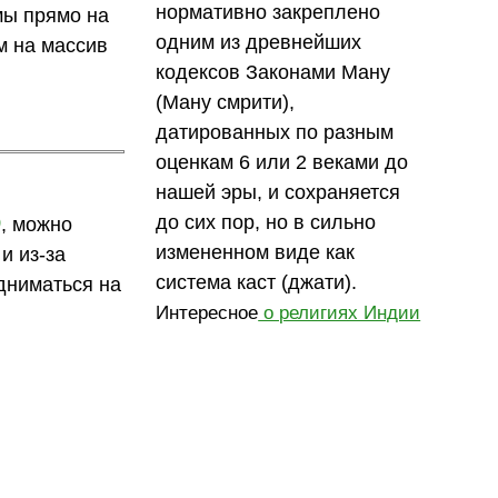
нормативно закреплено
мы прямо на
одним из древнейших
м на массив
кодексов Законами Ману
(Ману смрити),
датированных по разным
оценкам 6 или 2 веками до
нашей эры, и сохраняется
до сих пор, но в сильно
д
, можно
измененном виде как
и из-за
система каст (джати).
дниматься на
Интересное
о религиях Индии
.