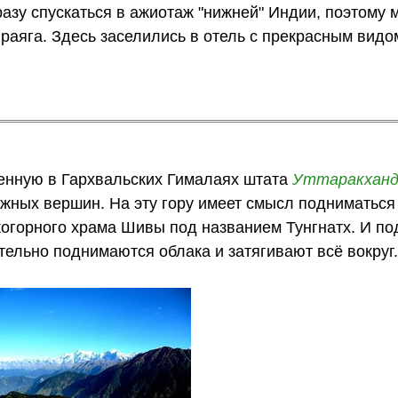
азу спускаться в ажиотаж "нижней" Индии, поэтому 
раяга. Здесь заселились в отель с прекрасным видо
енную в Гархвальских Гималаях штата
Уттаракхан
нежных вершин. На эту гору имеет смысл подниматься 
огорного храма Шивы под названием Тунгнатх. И по
ательно поднимаются облака и затягивают всё вокруг