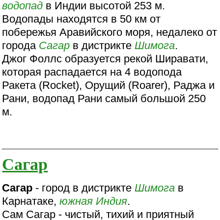
водопад
в Индии высотой 253 м.
Водопады находятся в 50 км от
побережья Аравийского моря, недалеко от
города
Сагар
в дистрикте
Шимога
.
Джог Фоллс образуется рекой Ширавати,
которая распадается на 4 водопода
Ракета (Rocket), Орущий (Roarer), Раджа и
Рани, водопад Рани самый большой 250
м.
Сагар
Сагар
- город в дистрикте
Шимога
в
Карнатаке,
южная Индия
.
Сам Сагар - чистый, тихий и приятный