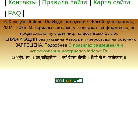
|
|
Контакты
|
Правила сайта
Карта сайта
|
|
FAQ
© & copyleft Indonet.Ru Индия по-русски ~ Живой путеводитель,
2007 - 2025. Материалы сайта могут содержать информацию, не
предназначенную для лиц, не достигших 18 лет.
РЕПУБЛИКАЦИЯ без указания Автора и гиперссылки на источник
ЗАПРЕЩЕНА. Подробнее
О правилах размещения и
использования материалов Indonet.Ru
ॐ भूर्भुवः स्वः । तत् सवितुर्वरेण्यं । भर्गो देवस्य धीमहि । धियो यो नः प्रचोदयात् ॥