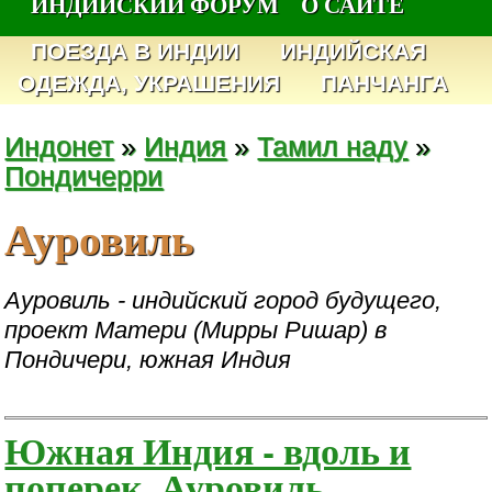
ИНДИЙСКИЙ ФОРУМ
О САЙТЕ
ПОЕЗДА В ИНДИИ
ИНДИЙСКАЯ
ОДЕЖДА, УКРАШЕНИЯ
ПАНЧАНГА
Индонет
»
Индия
»
Тамил наду
»
Пондичерри
Ауровиль
Ауровиль - индийский город будущего,
проект Матери (Мирры Ришар) в
Пондичери, южная Индия
Южная Индия - вдоль и
поперек. Ауровиль