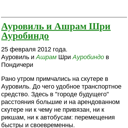
Ауровиль и Ашрам Шри
Ауробиндо
25 февраля 2012 года.
Ауровиль и
Ашрам
Шри
Ауробиндо
в
Пондичери
Рано утром примчались на скутере в
Ауровиль. До чего удобное транспортное
средство. Здесь в "городе будущего"
расстояния большие и на арендованном
скутере ни к чему не привязан, ни к
рикшам, ни к автобусам: перемещения
быстры и своевременны.