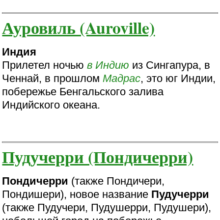
Ауровиль (Auroville)
Индия
Прилетел ночью
в Индию
из Сингапура, в
Ченнай, в прошлом
Мадрас
, это юг Индии,
побережье Бенгальского залива
Индийского океана.
Пудучерри (Пондичерри)
Пондичерри
(также Пондичери,
Пондишери), новое название
Пудучерри
(также Пудучери, Пудушерри, Пудушери),