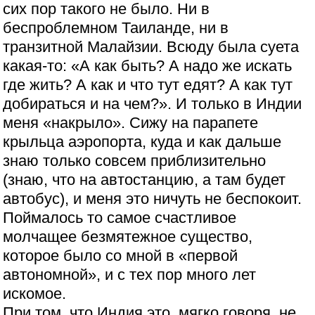
сих пор такого не было. Ни в
беспроблемном Таиланде, ни в
транзитной Малайзии. Всюду была суета
какая-то: «А как быть? А надо же искать
где жить? А как и что тут едят? А как тут
добираться и на чем?». И только в Индии
меня «накрыло». Сижу на парапете
крыльца аэропорта, куда и как дальше
знаю только совсем приблизительно
(знаю, что на автостанцию, а там будет
автобус), и меня это ничуть не беспокоит.
Поймалось то самое счастливое
молчащее безмятежное существо,
которое было со мной в «первой
автономной», и с тех пор много лет
искомое.
При том, что Индия это, мягко говоря, не