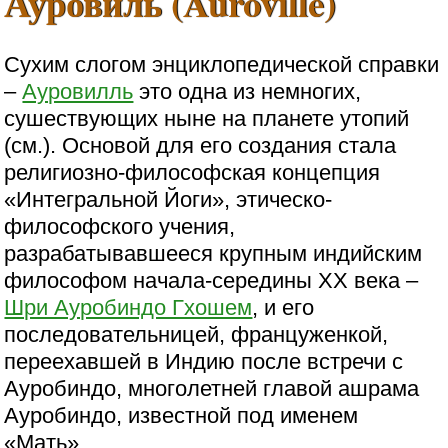
Ауровиль (Auroville)
Сухим слогом энциклопедической справки
–
Ауровилль
это одна из немногих,
сушествующих ныне на планете утопий
(см.). Основой для его создания стала
религиозно-философская концепция
«Интегральной Йоги», этическо-
философского учения,
разрабатывавшееся крупным индийским
философом начала-середины XX века –
Шри Ауробиндо Гхошем
, и его
последовательницей, француженкой,
переехавшей в Индию после встречи с
Ауробиндо, многолетней главой ашрама
Ауробиндо, известной под именем
«Мать».