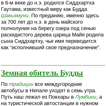
в 6-м веке до н.э. родился Сиддхартха
Гаутама, известный миру как Будда
Шакьямуни
. По преданию, именно здесь
за 700 лет до н.э. в день майского
полнолуния на берегу озера под сенью
раскидистого дерева царица Майя родила
сына Сиддхартху, чье имя переводится
как “исполнивший свое предназначение”.
Земная обитель Будды
По
традиции
все междугородние
автобусы в Непале уходят в семь утра.
Путь наш лежал из Покхары в
Лумбини
, а
на туристической автостанции в нужном