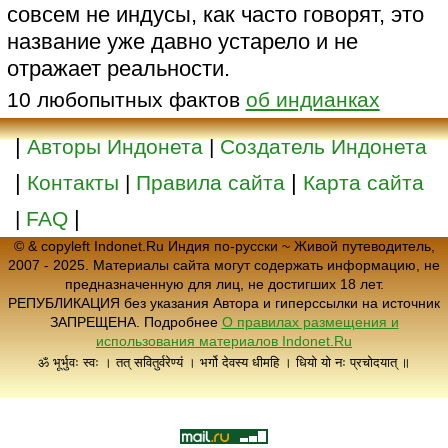
совсем не индусы, как часто говорят, это
название уже давно устарело и не
отражает реальности.
10 любопытных фактов
об индианках
|
Авторы Индонета
|
Создатель Индонета
|
|
Контакты
|
Правила сайта
Карта сайта
|
|
FAQ
© & copyleft Indonet.Ru Индия по-русски ~ Живой путеводитель,
2007 - 2025. Материалы сайта могут содержать информацию, не
предназначенную для лиц, не достигших 18 лет.
РЕПУБЛИКАЦИЯ без указания Автора и гиперссылки на источник
ЗАПРЕЩЕНА. Подробнее
О правилах размещения и
использования материалов Indonet.Ru
ॐ भूर्भुवः स्वः । तत् सवितुर्वरेण्यं । भर्गो देवस्य धीमहि । धियो यो नः प्रचोदयात् ॥