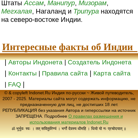
Штаты
Ассам
,
Манипур
,
Мизорам
,
Мегхалая
, Нагаланд и
Трипура
находятся
на северо-востоке Индии.
Интересные факты об Индии
|
Авторы Индонета
|
Создатель Индонета
|
|
Контакты
|
Правила сайта
Карта сайта
|
|
FAQ
© & copyleft Indonet.Ru Индия по-русски ~ Живой путеводитель,
2007 - 2025. Материалы сайта могут содержать информацию, не
предназначенную для лиц, не достигших 18 лет.
РЕПУБЛИКАЦИЯ без указания Автора и гиперссылки на источник
ЗАПРЕЩЕНА. Подробнее
О правилах размещения и
использования материалов Indonet.Ru
ॐ भूर्भुवः स्वः । तत् सवितुर्वरेण्यं । भर्गो देवस्य धीमहि । धियो यो नः प्रचोदयात् ॥