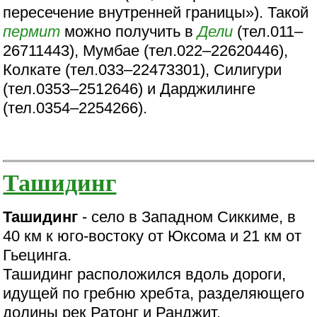
пересечение внутренней границы»). Такой
пермит
можно получить в
Дели
(тел.011–
26711443), Мумбае (тел.022–22620446),
Колкате (тел.033–22473301), Силигури
(тел.0353–2512646) и Дарджилинге
(тел.0354–2254266).
Ташидинг
Ташидинг
- село в Западном Сиккиме, в
40 км к юго-востоку от Юксома и 21 км от
Гьецинга.
Ташидинг расположился вдоль дороги,
идущей по гребню хребта, разделяющего
долины рек Ратонг и Ранджит.