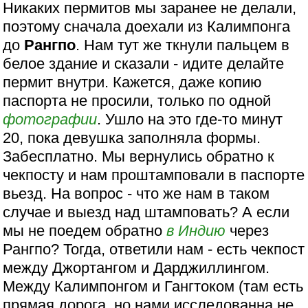
Никаких пермитов мы заранее не делали,
поэтому сначала доехали из Калимпонга
до
Рангпо
. Нам тут же ткнули пальцем в
белое здание и сказали - идите делайте
пермит внутри. Кажется, даже копию
паспорта не просили, только по одной
фотографии
. Ушло на это где-то минут
20, пока девушка заполняла формы.
Забесплатно. Мы вернулись обратно к
чекпосту и нам проштамповали в паспорте
вьезд. На вопрос - что же нам в таком
случае и выезд над штамповать? А если
мы не поедем обратно
в Индию
через
Рангпо? Тогда, ответили нам - есть чекпост
между Джортангом и Дарджиллингом.
Между Калимпонгом и Гангтоком (там есть
прямая дорога, но нами исследованна не