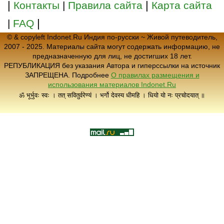
|
|
Контакты
|
Правила сайта
Карта сайта
|
|
FAQ
© & copyleft Indonet.Ru Индия по-русски ~ Живой путеводитель,
2007 - 2025. Материалы сайта могут содержать информацию, не
предназначенную для лиц, не достигших 18 лет.
РЕПУБЛИКАЦИЯ без указания Автора и гиперссылки на источник
ЗАПРЕЩЕНА. Подробнее
О правилах размещения и
использования материалов Indonet.Ru
ॐ भूर्भुवः स्वः । तत् सवितुर्वरेण्यं । भर्गो देवस्य धीमहि । धियो यो नः प्रचोदयात् ॥