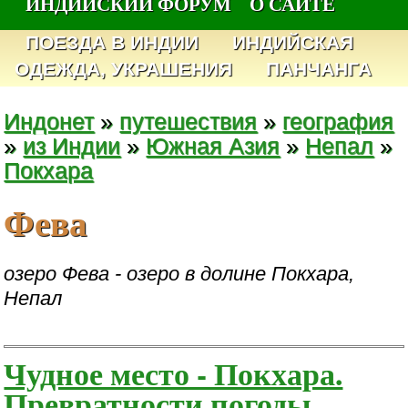
ИНДИЙСКИЙ ФОРУМ
О САЙТЕ
ПОЕЗДА В ИНДИИ
ИНДИЙСКАЯ
ОДЕЖДА, УКРАШЕНИЯ
ПАНЧАНГА
Индонет
»
путешествия
»
география
»
из Индии
»
Южная Азия
»
Непал
»
Покхара
Фева
озеро Фева - озеро в долине Покхара,
Непал
Чудное место - Покхара.
Превратности погоды.