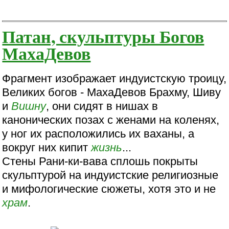
Патан, скульптуры Богов
МахаДевов
Фрагмент изображает индуистскую троицу,
Великих богов - МахаДевов Брахму, Шиву
и
Вишну
, они сидят в нишах в
канонических позах с женами на коленях,
у ног их расположились их ваханы, а
вокруг них кипит
жизнь
...
Стены Рани-ки-вава сплошь покрыты
скульптурой на индуистские религиозные
и мифологические сюжеты, хотя это и не
храм
.