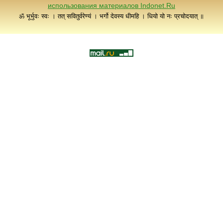
использования материалов Indonet.Ru
ॐ भूर्भुवः स्वः । तत् सवितुर्वरेण्यं । भर्गो देवस्य धीमहि । धियो यो नः प्रचोदयात् ॥