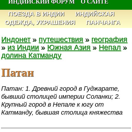
ИНДИЙСКИЙ ФОРУМ
О САЙТЕ
ПОЕЗДА В ИНДИИ
ИНДИЙСКАЯ
ОДЕЖДА, УКРАШЕНИЯ
ПАНЧАНГА
Индонет
»
путешествия
»
география
»
из Индии
»
Южная Азия
»
Непал
»
долина Катманду
Патан
Патан: 1. Древний город в Гуджарате,
бывший столицей империи Соланки; 2.
Крупный город в Непале к югу от
Катманду, бывшая столица княжества