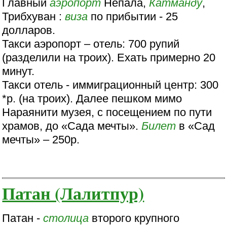
Главный
аэропорт
Непала,
Катманду
,
Трибхуван :
виза
по прибытии - 25
долларов.
Такси аэропорт – отель: 700 рупий
(разделили на троих). Ехать примерно 20
минут.
Такси отель - иммиграционный центр: 300
*р. (на троих). Далее пешком мимо
Нараянити музея, с посещением по пути
храмов, до «Сада мечты».
Билет
в «Сад
мечты» – 250р.
Патан (Лалитпур)
Патан -
столица
второго крупного