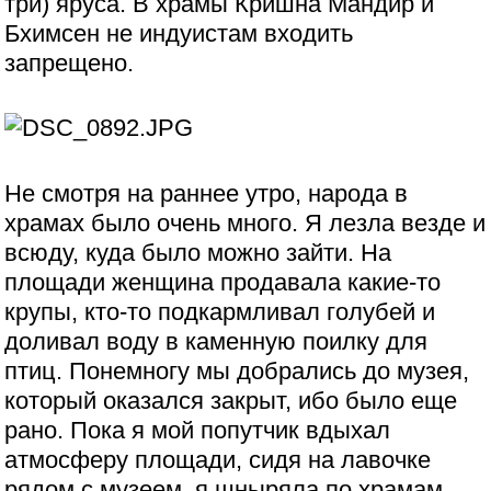
три) яруса. В храмы Кришна Мандир и
Бхимсен не индуистам входить
запрещено.
Не смотря на раннее утро, народа в
храмах было очень много. Я лезла везде и
всюду, куда было можно зайти. На
площади женщина продавала какие-то
крупы, кто-то подкармливал голубей и
доливал воду в каменную поилку для
птиц. Понемногу мы добрались до музея,
который оказался закрыт, ибо было еще
рано. Пока я мой попутчик вдыхал
атмосферу площади, сидя на лавочке
рядом с музеем, я шныряла по храмам,