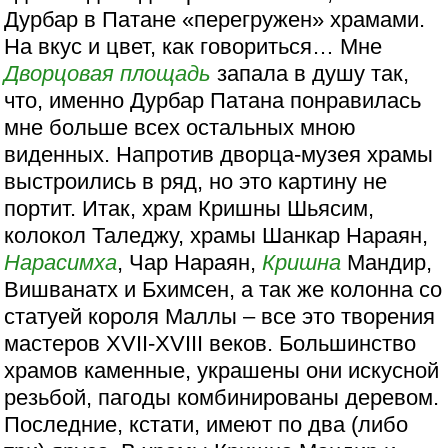
Дурбар в Патане «перегружен» храмами.
На вкус и цвет, как говориться… Мне
Дворцовая площадь
запала в душу так,
что, именно Дурбар Патана понравилась
мне больше всех остальных мною
виденных. Напротив дворца-музея храмы
выстроились в ряд, но это картину не
портит. Итак, храм Кришны Шьясим,
колокол Таледжу, храмы Шанкар Нараян,
Нарасимха
, Чар Нараян,
Кришна
Мандир,
Вишванатх и Бхимсен, а так же колонна со
статуей короля Маллы – все это творения
мастеров XVII-XVIII веков. Большинство
храмов каменные, украшены они искусной
резьбой, пагоды комбинированы деревом.
Последние, кстати, имеют по два (либо