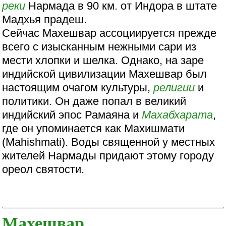
реки
Нармада в 90 км. от Индора в штате
Мадхья прадеш.
Сейчас Махешвар ассоциируется прежде
всего с изысканным нежными сари из
мести хлопки и шелка. Однако, на заре
индийской цивилизации Махешвар был
настоящим очагом культуры,
религии
и
политики. Он даже попал в великий
индийский эпос Рамаяна и
Махабхарата
,
где он упоминается как Махишмати
(Mahishmati). Воды священной у местных
жителей Нармады придают этому городу
ореол святости.
Махешвар