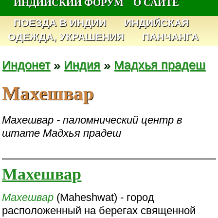
ИНДИЙСКИЙ ФОРУМ
О САЙТЕ
ПОЕЗДА В ИНДИИ
ИНДИЙСКАЯ
ОДЕЖДА, УКРАШЕНИЯ
ПАНЧАНГА
Индонет
»
Индия
»
Мадхья прадеш
Махешвар
Махешвар - паломнический центр в
штате Мадхья прадеш
Махешвар
Махешвар
(Maheshwat) - город
расположенный на берегах священной