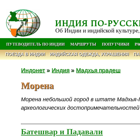
ИНДИЯ ПО-РУССК
Об Индии и индийской культуре,
ПУТЕВОДИТЕЛЬ ПО ИНДИИ
МАРШРУТЫ
ПОПУТЧИКИ
Р
ПОЕЗДА В ИНДИИ
ИНДИЙСКАЯ ОДЕЖДА, УКРАШЕНИЯ
ПА
Индонет
»
Индия
»
Мадхья прадеш
Морена
Морена небольшой город в штате Мадхья-
археологических достопримечательностей 
Батешвар и Падавали