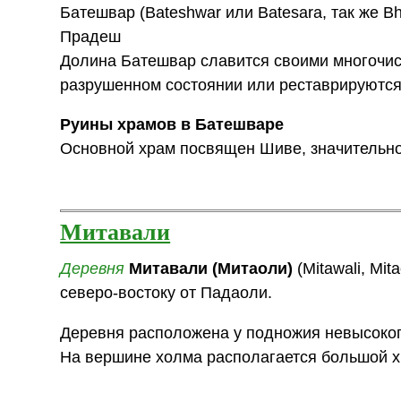
Батешвар (Bateshwar или Batesara, так же B
Прадеш
Долина Батешвар славится своими многочис
разрушенном состоянии или реставрируются
Руины храмов в Батешваре
Основной храм посвящен Шиве, значительно
Митавали
Деревня
Митавали (Митаоли)
(Mitawali, Mi
северо-востоку от Падаоли.
Деревня расположена у подножия невысоког
На вершине холма располагается большой 