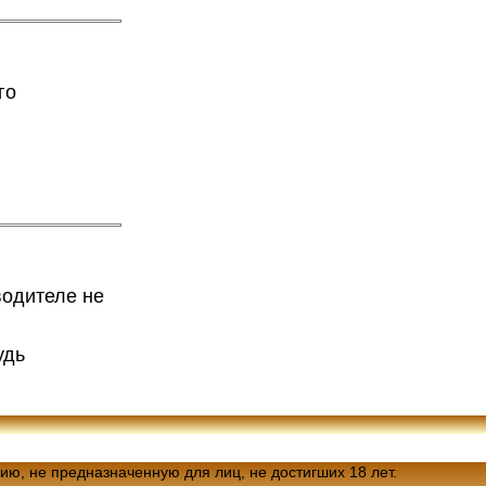
го
водителе не
удь
ию, не предназначенную для лиц, не достигших 18 лет.