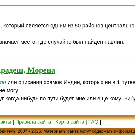
тр, который является одним из 50 районов центрально
значает место, где случайно был найден павлин.
прадеш, Морена
то
или описания храмов Индии, которых ни в 1 путе
не могу.
уг когда-нибудь по пути будет мне или еще кому- ниб
|
|
такты
|
Правила сайта
Карта сайта
|
FAQ
еводитель, 2007 - 2025. Материалы сайта могут содержать информац