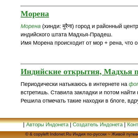
Морена
Морена
(хинди: मुरैना) город и районный цен
индийского штата Мадхья-Прадеш.
Имя Морена происходит от мор + рена, что о
Индийские открытия, Мадхья 
Периодически натыкаюсь в интернете на
фо
встретишь. Ставила закладки и потом найти 
Решила отмечать такие находки в блоге, вдр
|
|
Авторы Индонета
|
Создатель Индонета
Кон
© & copyleft Indonet.Ru Индия по-русски ~ Живой пут