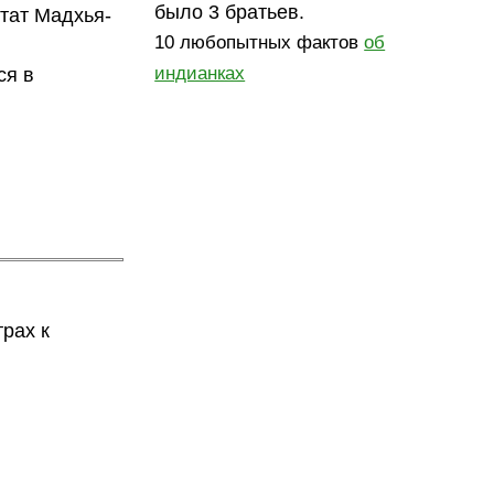
было 3 братьев.
штат Мадхья-
10 любопытных фактов
об
индианках
ся в
трах к