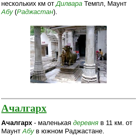
нескольких км от
Дилвара
Темпл, Маунт
Абу
(
Раджастан
).
Ачалгарх
Ачалгарх
- маленькая
деревня
в 11 км. от
Маунт
Абу
в южном Раджастане.