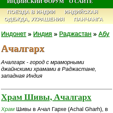
ИНДИЙСКИЙ ФОРУМ
О САЙТЕ
ПОЕЗДА В ИНДИИ
ИНДИЙСКАЯ
ОДЕЖДА, УКРАШЕНИЯ
ПАНЧАНГА
Индонет
»
Индия
»
Раджастан
»
Абу
Ачалгарх
Ачалгарх - город с мраморными
джайнскими храмами в Раджастане,
западная Индия
Храм Шивы, Ачалгарх
Храм
Шивы в Ачал Гархе (Achal Gharh), в