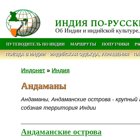
ИНДИЯ ПО-РУССК
Об Индии и индийской культуре,
ПУТЕВОДИТЕЛЬ ПО ИНДИИ
МАРШРУТЫ
ПОПУТЧИКИ
Р
ПОЕЗДА В ИНДИИ
ИНДИЙСКАЯ ОДЕЖДА, УКРАШЕНИЯ
ПА
Индонет
»
Индия
Андаманы
Андаманы, Андаманские острова - крупный 
собзная территория Индии
Андаманские острова