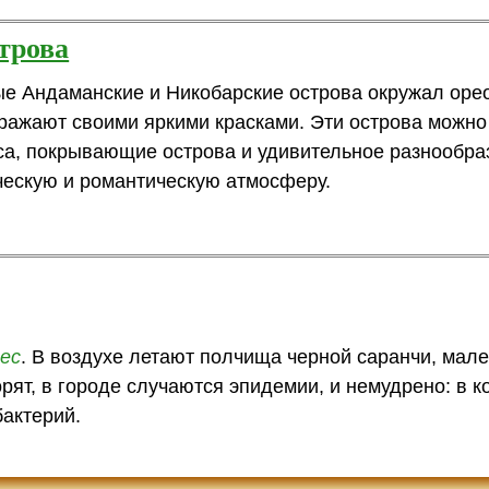
трова
ые Андаманские и Никобарские острова окружал оре
оражают своими яркими красками. Эти острова можно
са, покрывающие острова и удивительное разнообра
ескую и романтическую атмосферу.
ес
. В воздухе летают полчища черной саранчи, мал
рят, в городе случаются эпидемии, и немудрено: в 
актерий.