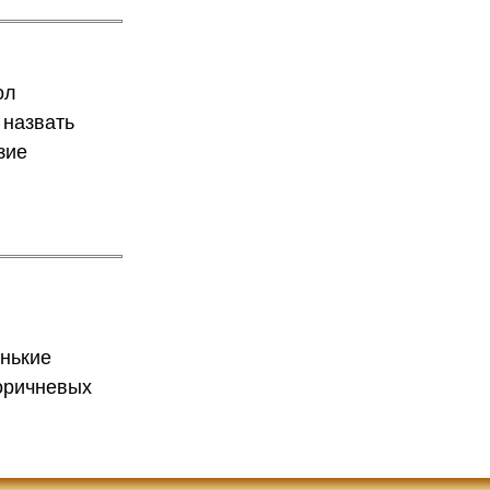
ол
 назвать
зие
енькие
коричневых