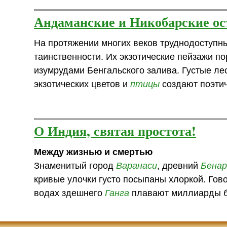
Андаманские и Никобарские ос
На протяжении многих веков труднодоступн
таинственности. Их экзотические пейзажи п
изумрудами Бенгальского залива. Густые ле
экзотических цветов и
птицы
создают поэтич
О Индия, святая простота!
Между жизнью и смертью
Знаменитый город
Варанаси
, древний
Бенар
кривые улочки густо посыпаны хлоркой. Гово
водах здешнего
Ганга
плавают миллиарды б