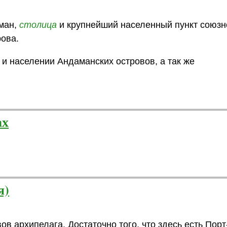
ман,
столица
и крупнейший населенный пункт союзн
рова.
 и населении Андаманских островов, а так же
ах
я)
 архипелага. Достаточно того, что здесь есть Порт