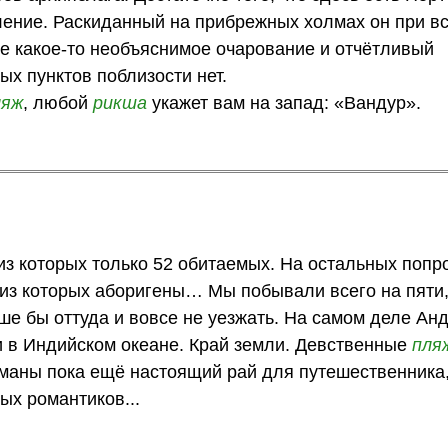
ление. Раскиданный на прибрежных холмах он при в
бе какое-то необъяснимое очарование и отчётливый
ых пунктов поблизости нет.
ляж
, любой
рикша
укажет вам на запад: «Вандур».
из которых только 52 обитаемых. На остальных попро
 из которых аборигены… Мы побывали всего на пяти,
чше бы оттуда и вовсе не уезжать. На самом деле Ан
ши в Индийском океане. Край земли. Девственные
пля
маны пока ещё настоящий рай для путешественника,
х романтиков...