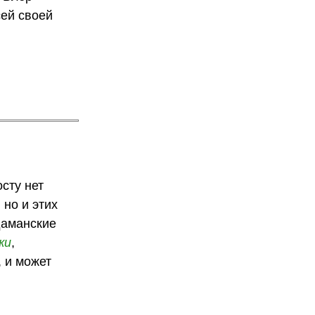
сей своей
сту нет
 но и этих
даманские
жи
,
 и может