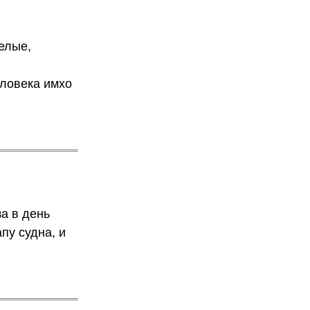
елые,
еловека имхо
а в день
пу судна, и