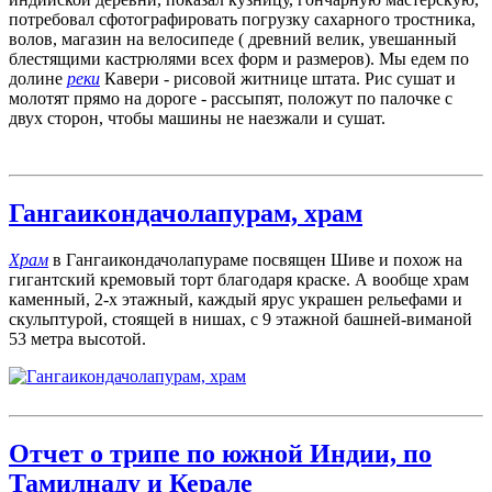
потребовал сфотографировать погрузку сахарного тростника,
волов, магазин на велосипеде ( древний велик, увешанный
блестящими кастрюлями всех форм и размеров). Мы едем по
долине
реки
Кавери - рисовой житнице штата. Рис сушат и
молотят прямо на дороге - рассыпят, положут по палочке с
двух сторон, чтобы машины не наезжали и сушат.
Гангаикондачолапурам, храм
Храм
в Гангаикондачолапураме посвящен Шиве и похож на
гигантский кремовый торт благодаря краске. А вообще храм
каменный, 2-х этажный, каждый ярус украшен рельефами и
скульптурой, стоящей в нишах, с 9 этажной башней-виманой
53 метра высотой.
Отчет о трипе по южной Индии, по
Тамилнаду и Керале