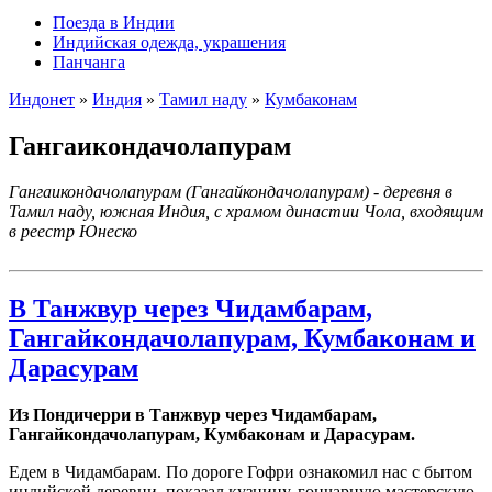
Поезда в Индии
Индийская одежда, украшения
Панчанга
Индонет
»
Индия
»
Тамил наду
»
Кумбаконам
Гангаикондачолапурам
Гангаикондачолапурам (Гангайкондачолапурам) - деревня в
Тамил наду, южная Индия, с храмом династии Чола, входящим
в реестр Юнеско
В Танжвур через Чидамбарам,
Гангайкондачолапурам, Кумбаконам и
Дарасурам
Из Пондичерри в Танжвур через Чидамбарам,
Гангайкондачолапурам, Кумбаконам и Дарасурам.
Едем в Чидамбарам. По дороге Гофри ознакомил нас с бытом
индийской деревни, показал кузницу, гончарную мастерскую,