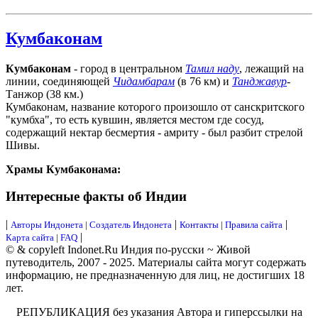
Кумбаконам
Кумбаконам
- город в центральном
Тамил наду
, лежащий на
линии, соединяющей
Чидамбарам
(в 76 км) и
Танджавур
-
Танжор (38 км.)
Кумбаконам, название которого произошло от санскритского
"кумбха", то есть кувшин, является местом где сосуд,
содержащий нектар бесмертия - амриту - был разбит стрелой
Шивы.
Храмы Кумбаконама:
Интересные факты об Индии
|
|
|
Авторы Индонета
|
Создатель Индонета
Контакты
|
Правила сайта
|
Карта сайта
|
FAQ
© & copyleft Indonet.Ru Индия по-русски ~ Живой
путеводитель, 2007 - 2025. Материалы сайта могут содержать
информацию, не предназначенную для лиц, не достигших 18
лет.
РЕПУБЛИКАЦИЯ без указания Автора и гиперссылки на