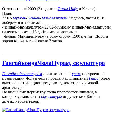
Отчет о трипе 2009 (2 недели в
Тамил Наду
и Керале).
План:
22.02-
Мумбаи
-
Ченнаи
-
Мамаллапурам
, надеюсь, часам к 18
доберемся и заселимся.
-Ченнай-Маммалапурам22.02-Мумбаи-Ченнаи-Мамаллапурам,
надеюсь, часам к 18 доберемся и заселимся.
-Ченнай-Маммалапурам (в одну строну 1500 рупий). Дорога
хорошая, ехать тоже около 2 часов.
ГангайкондаЧолаПурам, скульптура
Гангайкондачолапурам
- великолепный
храм
, построенный
правителями Чола в честь победы над династией
Ганга
. Храм
выстроен в традиционном дравидском стиле храмовой
архитектуры.
По внешнему периметру стена прорезается нишами, в
которых установлены
скульптуры
индуистских Богов и
других небожителей.