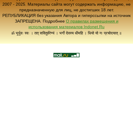
2007 - 2025. Материалы сайта могут содержать информацию, не
предназначенную для лиц, не достигших 18 лет.
РЕПУБЛИКАЦИЯ без указания Автора и гиперссылки на источник
ЗАПРЕЩЕНА. Подробнее
О правилах размещения и
использования материалов Indonet.Ru
ॐ भूर्भुवः स्वः । तत् सवितुर्वरेण्यं । भर्गो देवस्य धीमहि । धियो यो नः प्रचोदयात् ॥