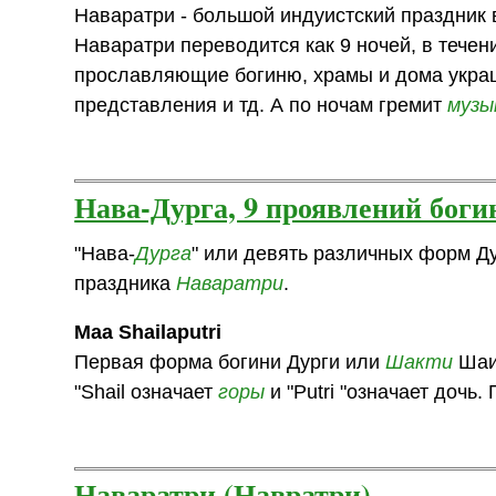
Наваратри - большой индуистский праздник в
Наваратри переводится как 9 ночей, в тече
прославляющие богиню, храмы и дома укра
представления и тд. А по ночам гремит
музы
Нава-Дурга, 9 проявлений боги
"Нава-
Дурга
" или девять различных форм Д
праздника
Наваратри
.
Maa Shailaputri
Первая форма богини Дурги или
Шакти
Шаил
"Shail означает
горы
и "Putri "означает дочь.
Наваратри (Навратри)