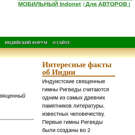
МОБИЛЬНЫЙ Indonet
Для АВТОРОВ
|
|
ИНДИЙСКИЙ ФОРУМ
О САЙТЕ
Интересные факты
об Индии
Индуистские священные
гимны Ригведы считаются
священный
одним из самых древних
памятников литературы,
известных человечеству.
Первые гимны Ригведы
были созданы во 2