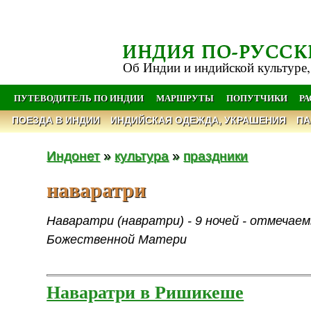
ИНДИЯ ПО-РУССК
Об Индии и индийской культуре,
ПУТЕВОДИТЕЛЬ ПО ИНДИИ
МАРШРУТЫ
ПОПУТЧИКИ
Р
ПОЕЗДА В ИНДИИ
ИНДИЙСКАЯ ОДЕЖДА, УКРАШЕНИЯ
ПА
Индонет
»
культура
»
праздники
наваратри
Наваратри (навратри) - 9 ночей - отмечае
Божественной Матери
Наваратри в Ришикеше