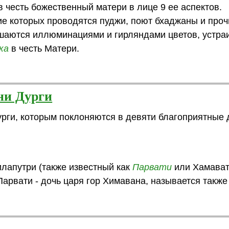
 честь божественный матери в лице 9 ее аспектов.
ние которых проводятся пуджи, поют бхаджаны и проч
шаются иллюминациями и гирляндами цветов, устра
ка
в честь Матери.
ни Дурги
урги, которым поклоняются в девяти благоприятные 
апутри (также известный как
Парвати
или Хамават
 Парвати - дочь царя гор Химавана, называется также S