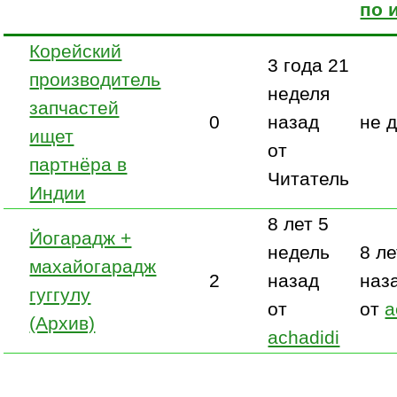
Корейский
3 года 21
производитель
неделя
запчастей
0
назад
не 
ищет
от
партнёра в
Читатель
Индии
8 лет 5
Йогарадж +
недель
8 ле
махайогарадж
2
назад
наз
гуггулу
от
от
a
(Архив)
achadidi