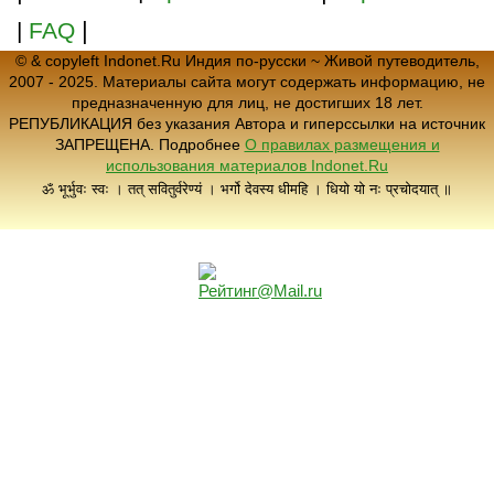
|
|
FAQ
© & copyleft Indonet.Ru Индия по-русски ~ Живой путеводитель,
2007 - 2025. Материалы сайта могут содержать информацию, не
предназначенную для лиц, не достигших 18 лет.
РЕПУБЛИКАЦИЯ без указания Автора и гиперссылки на источник
ЗАПРЕЩЕНА. Подробнее
О правилах размещения и
использования материалов Indonet.Ru
ॐ भूर्भुवः स्वः । तत् सवितुर्वरेण्यं । भर्गो देवस्य धीमहि । धियो यो नः प्रचोदयात् ॥