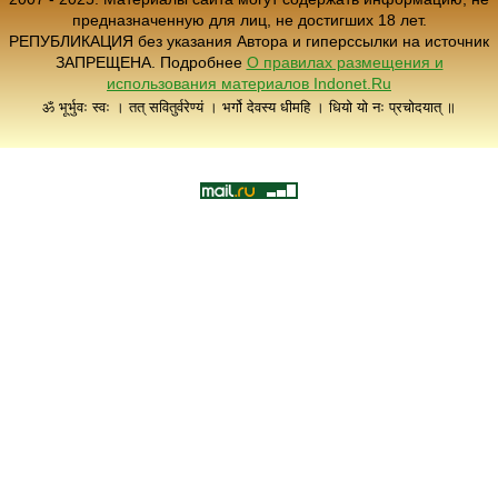
предназначенную для лиц, не достигших 18 лет.
РЕПУБЛИКАЦИЯ без указания Автора и гиперссылки на источник
ЗАПРЕЩЕНА. Подробнее
О правилах размещения и
использования материалов Indonet.Ru
ॐ भूर्भुवः स्वः । तत् सवितुर्वरेण्यं । भर्गो देवस्य धीमहि । धियो यो नः प्रचोदयात् ॥