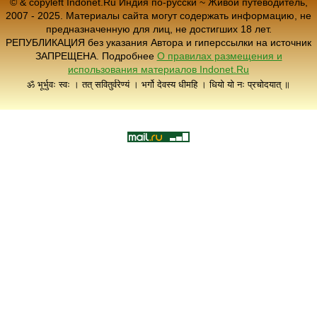
© & copyleft Indonet.Ru Индия по-русски ~ Живой путеводитель,
2007 - 2025. Материалы сайта могут содержать информацию, не
предназначенную для лиц, не достигших 18 лет.
РЕПУБЛИКАЦИЯ без указания Автора и гиперссылки на источник
ЗАПРЕЩЕНА. Подробнее
О правилах размещения и
использования материалов Indonet.Ru
ॐ भूर्भुवः स्वः । तत् सवितुर्वरेण्यं । भर्गो देवस्य धीमहि । धियो यो नः प्रचोदयात् ॥