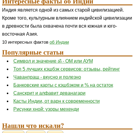
Интересные факты об Индии
Индия является одной из самых старой цивилизацией.
Кроме того, культурным влиянием индийской цивилизации
в древности была охвачена почти вся южная и юго-
восточная Азия.
10 интересных фактов
об Индии
Популярные статьи
Символ и значение ॐ - ОМ или АУМ
Топ 5 лучших кэшбэк сервисов: отзывы, рейтинг
Чаванпраш - вкусно и полезно
Банковские карты с кэшбэком и % на остаток
Санскрит и алфавит деванагари
Касты Индии, от варн к современности
Рисунки хной: узоры мехенди
Нашли что искали?