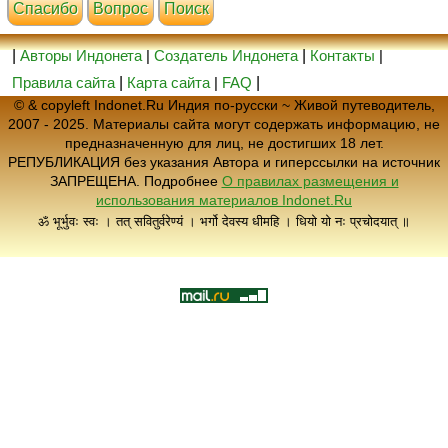
Cпасибо
Вопрос
Поиск
|
Авторы Индонета
|
Создатель Индонета
|
Контакты
|
Правила сайта
|
Карта сайта
|
FAQ
|
© & copyleft Indonet.Ru Индия по-русски ~ Живой путеводитель,
2007 - 2025. Материалы сайта могут содержать информацию, не
предназначенную для лиц, не достигших 18 лет.
РЕПУБЛИКАЦИЯ без указания Автора и гиперссылки на источник
ЗАПРЕЩЕНА. Подробнее
О правилах размещения и
использования материалов Indonet.Ru
ॐ भूर्भुवः स्वः । तत् सवितुर्वरेण्यं । भर्गो देवस्य धीमहि । धियो यो नः प्रचोदयात् ॥