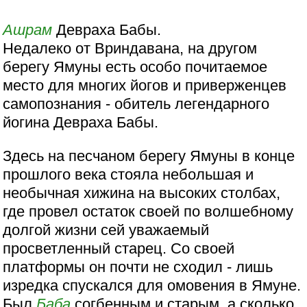
Ашрам
Девраха Бабы.
Недалеко от Вриндавана, на другом
берегу Ямуны есть особо почитаемое
место для многих йогов и приверженцев
самопознания - обитель легендарного
йогина Девраха Бабы.
Здесь на песчаном берегу Ямуны в конце
прошлого века стояла небольшая и
необычная хижина на высоких столбах,
где провел остаток своей по волшебному
долгой жизни сей уважаемый
просветленный старец. Со своей
платформы он почти не сходил - лишь
изредка спускался для омовения в Ямуне.
Был
Баба
согбенным и старым, а сколько