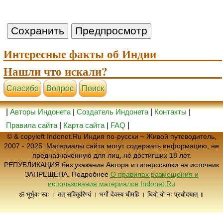
Интересные факты об Индии
Нашли что искали?
Cпасибо
Вопрос
Поиск
|
Авторы Индонета
|
Создатель Индонета
|
Контакты
|
Правила сайта
|
Карта сайта
|
FAQ
|
© & copyleft Indonet.Ru Индия по-русски ~ Живой путеводитель,
2007 - 2025. Материалы сайта могут содержать информацию, не
предназначенную для лиц, не достигших 18 лет.
РЕПУБЛИКАЦИЯ без указания Автора и гиперссылки на источник
ЗАПРЕЩЕНА. Подробнее
О правилах размещения и
использования материалов Indonet.Ru
ॐ भूर्भुवः स्वः । तत् सवितुर्वरेण्यं । भर्गो देवस्य धीमहि । धियो यो नः प्रचोदयात् ॥