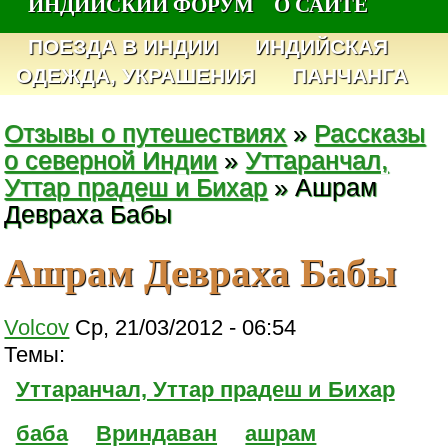
ИНДИЙСКИЙ ФОРУМ
О САЙТЕ
ПОЕЗДА В ИНДИИ
ИНДИЙСКАЯ
ОДЕЖДА, УКРАШЕНИЯ
ПАНЧАНГА
Отзывы о путешествиях
»
Рассказы
о северной Индии
»
Уттаранчал,
Уттар прадеш и Бихар
» Ашрам
Девраха Бабы
Ашрам Девраха Бабы
Volcov
Ср, 21/03/2012 - 06:54
Темы:
Уттаранчал, Уттар прадеш и Бихар
баба
Вриндаван
ашрам