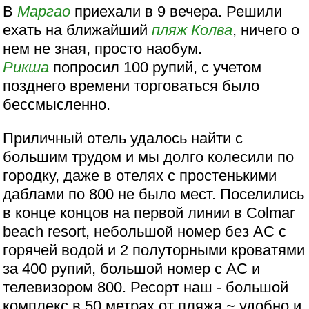
В
Маргао
приехали в 9 вечера. Решили
ехать на ближайший
пляж
Колва
, ничего о
нем не зная, просто наобум.
Рикша
попросил 100 рупий, с учетом
позднего времени торговаться было
бессмысленно.
Приличный отель удалось найти с
большим трудом и мы долго колесили по
городку, даже в отелях с простенькими
даблами по 800 не было мест. Поселились
в конце концов на первой линии в Colmar
beach resort, небольшой номер без АС с
горячей водой и 2 полуторными кроватями
за 400 рупий, большой номер с АС и
телевизором 800. Ресорт наш - большой
комплекс в 50 метрах от пляжа ~ удобно и