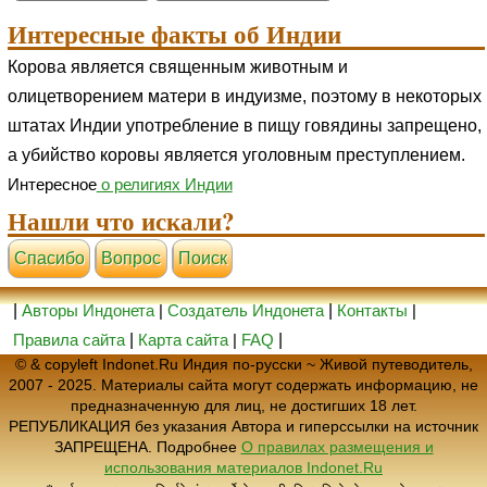
Интересные факты об Индии
Корова является священным животным и
олицетворением матери в индуизме, поэтому в некоторых
штатах Индии употребление в пищу говядины запрещено,
а убийство коровы является уголовным преступлением.
Интересное
о религиях Индии
Нашли что искали?
Cпасибо
Вопрос
Поиск
|
Авторы Индонета
|
Создатель Индонета
|
Контакты
|
Правила сайта
|
Карта сайта
|
FAQ
|
© & copyleft Indonet.Ru Индия по-русски ~ Живой путеводитель,
2007 - 2025. Материалы сайта могут содержать информацию, не
предназначенную для лиц, не достигших 18 лет.
РЕПУБЛИКАЦИЯ без указания Автора и гиперссылки на источник
ЗАПРЕЩЕНА. Подробнее
О правилах размещения и
использования материалов Indonet.Ru