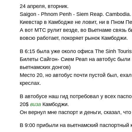
24 апреля, вторник.
Saigon - Phnom Penh - Siem Reap. Cambodia.
Киевстар в Камбодже не ловит, ни в Пном Пе
А вот МТС рулит везде, во Вьетнаме связь 
вовсю работает, покоряет рынок Камбоджи.
В 6:15 была уже около офиса The Sinh Touris
Билеты Сайгон- Сием Реап на автобус были к
вьетнамских донгов)
Место 20, но автобус почти пустой был, ехал
креслах.
В автобусе наш гид потребовал у всех паспорт
20$
виза
Камбоджи.
Он вернул мне паспорт и деньги, сказал, что
В 9:00 прибыли на вьетнамский паспортный к