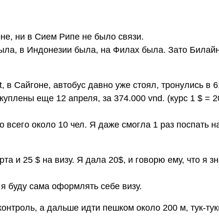
не, ни в Сием Рипе не было связи.
была, в Индонезии была, на Филах была. Зато Билай
t, в Сайгоне, автобус давно уже стоял, тронулись в 6
уплены еще 12 апреля, за 374.000 vnd. (курс 1 $ = 2
о всего около 10 чел. Я даже смогла 1 раз поспать н
а и 25 $ на визу. Я дала 20$, и говорю ему, что я з
 я буду сама оформлять себе визу.
онтроль, а дальше идти пешком около 200 м, тук-тук