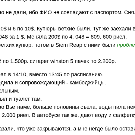
 но не дали, ибо ФИО не совпадают с паспортом. Сня
0$ и 6 по 10$. Купюры ветхие были. Тут же заехали в
48 за 1 $. Меняла 200$ по 4. 048 = 809. 600 риел.
ветхих купюр, потом в Siem Reap с ними были
пробл
 по 1.500р. сигарет winston 5 пачек по 2.200р.
п в 14:10, вместо 13:45 по расписанию.
водила и сопровождающий - камбоджийцы.
тельным.
ыл и туалет там.
 во Вьетнаме, больше половины съела, воды пила не
 2.000 риел. В автобусе так же, дают воду и салфетк
азали, что уже закрываются, а мне негде было остави