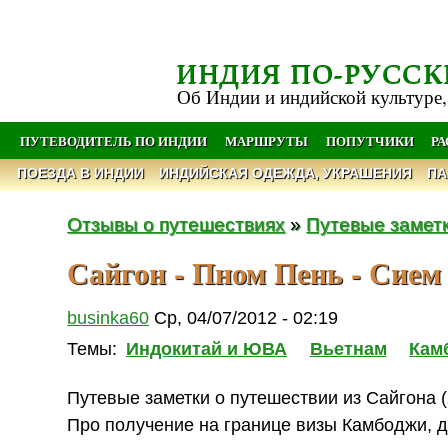
ИНДИЯ ПО-РУССК
Об Индии и индийской культуре,
ПУТЕВОДИТЕЛЬ ПО ИНДИИ
МАРШРУТЫ
ПОПУТЧИКИ
Р
ПОЕЗДА В ИНДИИ
ИНДИЙСКАЯ ОДЕЖДА, УКРАШЕНИЯ
ПА
Отзывы о путешествиях
»
Путевые замет
Сайгон - Пном Пень - Сием
businka60
Ср, 04/07/2012 - 02:19
Темы:
Индокитай и ЮВА
Вьетнам
Кам
Путевые заметки о путешествии из Сайгона (
Про получение на границе визы Камбоджи, д