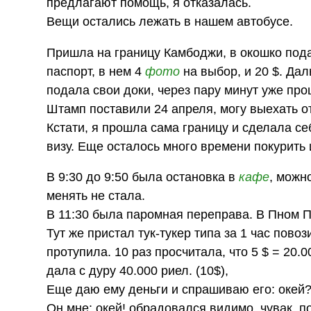
предлагают помощь, я отказалась.
Вещи остались лежать в нашем автобусе.
Пришла на границу Камбоджи, в окошко пода
паспорт, в нем 4
фото
на выбор, и 20 $. Да
подала свои доки, через пару минут уже пр
Штамп поставили 24 апреля, могу выехать о
Кстати, я прошла сама границу и сделала себ
визу. Еще осталось много времени покурить
В 9:30 до 9:50 была остановка в
кафе
, можно
менять не стала.
В 11:30 была паромная переправа. В Пном Пе
Тут же пристал тук-тукер типа за 1 час пово
протупила. 10 раз просчитала, что 5 $ = 20.
дала с дуру 40.000 риел. (10$),
Еще даю ему деньги и спрашиваю его: окей
Он мне: окей! обрадовался видимо, чувак, по