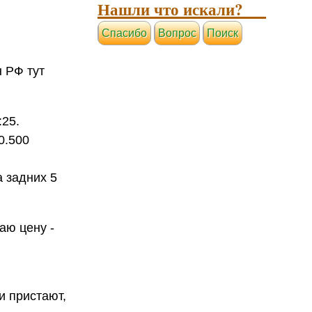
Нашли что искали?
Cпасибо
Вопрос
Поиск
н РФ тут
:25.
0.500
а задних 5
наю цену -
и пристают,