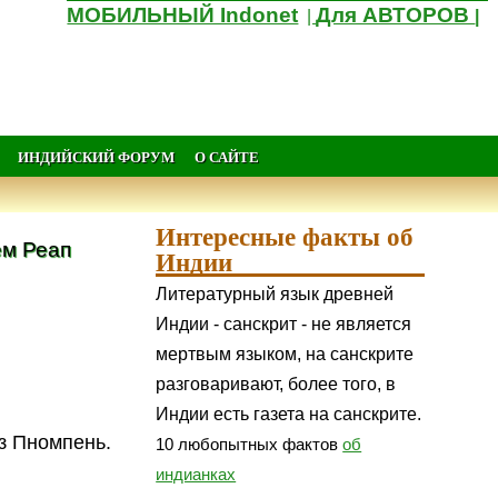
МОБИЛЬНЫЙ Indonet
Для АВТОРОВ
|
|
ИНДИЙСКИЙ ФОРУМ
О САЙТЕ
Интересные факты об
ем Реап
Индии
Литературный язык древней
Индии - санскрит - не является
мертвым языком, на санскрите
разговаривают, более того, в
Индии есть газета на санскрите.
ез Пномпень.
10 любопытных фактов
об
индианках