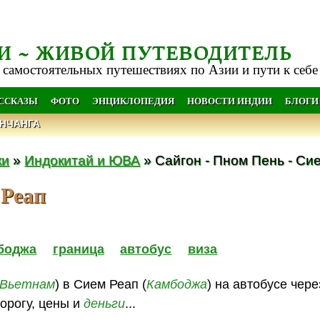
И ~ ЖИВОЙ ПУТЕВОДИТЕЛЬ
 самостоятельных путешествиях по Азии и пути к себе
АССКАЗЫ
ФОТО
ЭНЦИКЛОПЕДИЯ
НОВОСТИ ИНДИИ
БЛОГИ
НЧАНГА
ки
»
Индокитай и ЮВА
» Сайгон - Пном Пень - Си
 Реап
боджа
граница
автобус
виза
Вьетнам
) в Сием Реап (
Камбоджа
) на автобусе чер
орогу, цены и
деньги
...