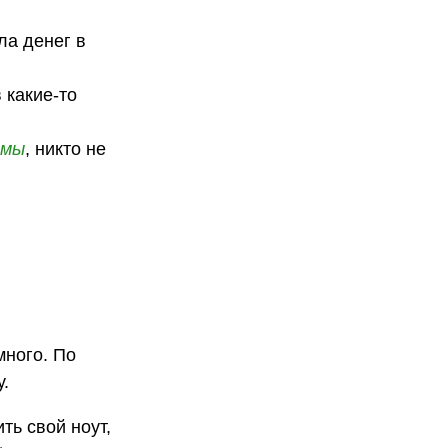
ла денег в
 какие-то
емы
, никто не
много. По
у.
ть свой ноут,