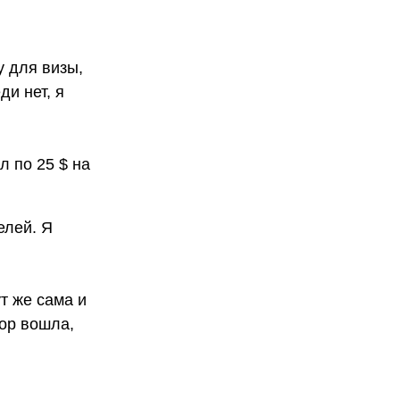
у для визы,
и нет, я
л по 25 $ на
елей. Я
ут же сама и
пор вошла,