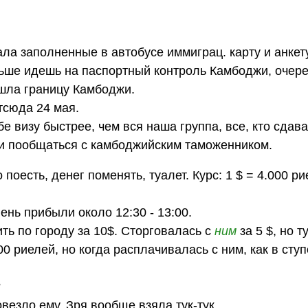
ла заполненные в автобусе иммиграц. карту и анкет
льше идешь на паспортный контроль Камбоджи, очеред
ошла границу Камбоджи.
тсюда 24 мая.
е визу быстрее, чем вся наша группа, все, кто сдава
 и пообщаться с камбоджийским таможенником.
 поесть, денег поменять, туалет. Курс: 1 $ = 4.000 ри
нь прибыли около 12:30 - 13:00.
зить по городу за 10$. Сторговалась с
ним
за 5 $, но т
000 риелей, но когда расплачивалась с ним, как в сту
?
везло ему. Зря вообще взяла тук-тук.