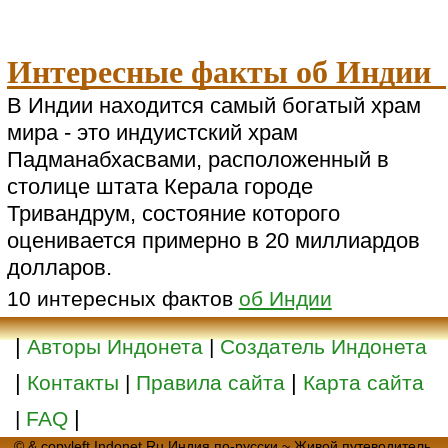
Интересные факты об Индии
В Индии находится самый богатый храм
мира - это индуистский храм
Падманабхасвами, расположенный в
столице штата Керала городе
Тривандрум, состояние которого
оценивается примерно в 20 миллиардов
долларов.
10 интересных фактов
об Индии
|
Авторы Индонета
|
Создатель Индонета
|
|
Контакты
|
Правила сайта
Карта сайта
|
|
FAQ
© & copyleft Indonet.Ru Индия по-русски ~ Живой путеводитель,