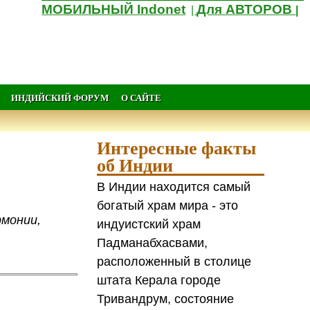
МОБИЛЬНЫЙ Indonet
Для АВТОРОВ
|
|
ИНДИЙСКИЙ ФОРУМ
О САЙТЕ
Интересные факты
об Индии
В Индии находится самый
богатый храм мира - это
рмонии,
индуистский храм
Падманабхасвами,
расположенный в столице
штата Керала городе
Тривандрум, состояние