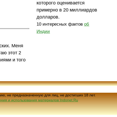
которого оценивается
примерно в 20 миллиардов
долларов.
10 интересных фактов
об
Индии
ских. Меня
таю этот 2
иями и того
ию, не предназначенную для лиц, не достигших 18 лет.
ния и использования материалов Indonet.Ru