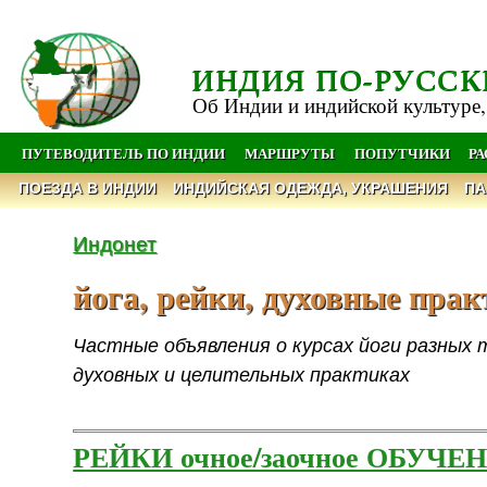
ИНДИЯ ПО-РУССК
Об Индии и индийской культуре,
ПУТЕВОДИТЕЛЬ ПО ИНДИИ
МАРШРУТЫ
ПОПУТЧИКИ
Р
ПОЕЗДА В ИНДИИ
ИНДИЙСКАЯ ОДЕЖДА, УКРАШЕНИЯ
ПА
Индонет
йога, рейки, духовные практ
Частные объявления о курсах йоги разных 
духовных и целительных практиках
РЕЙКИ очное/заочное ОБУЧЕ