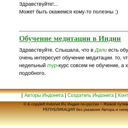
Здравствуйте!...
Может быть окажемся кому-то полезны :)
Обучение медитации в Индии
Здравствуйте. Слышала, что в
Дели
есть обу
очень интересует обучение медитации. то, ч
недельный
тур
-курс совсем не обучение, а
подобного.
|
|
Авторы Индонета
|
Создатель Индонета
Кон
© & copyleft Indonet.Ru Индия по-русски ~ Живой пут
РЕПУБЛИКАЦИЯ без указания Автора и гип