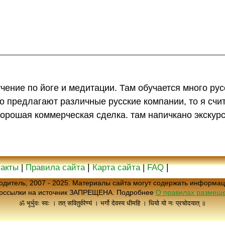
чение по йоге и медитации. Там обучается много рус
то предлагают различные русские компании, то я счи
 хорошая коммерческая сделка. там напичкано экскурс
|
|
такты
|
Правила сайта
Карта сайта
|
FAQ
еводитель, 2007 - 2025. Материалы сайта могут содержать информац
ерссылки на источник ЗАПРЕЩЕНА. Подробнее
О правилах размеще
ॐ भूर्भुवः स्वः । तत् सवितुर्वरेण्यं । भर्गो देवस्य धीमहि । धियो यो नः प्रचोदयात् ॥